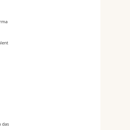
irma
lent
n das