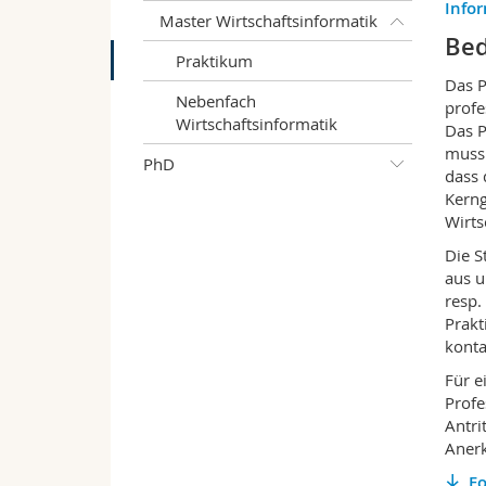
Info
Master Wirtschaftsinformatik
Bed
Praktikum
Das P
Nebenfach
profe
Wirtschaftsinformatik
Das P
muss 
PhD
dass 
Kerng
Wirts
Die S
aus u
resp.
Prakt
konta
Für e
Profe
Antri
Anerk
F