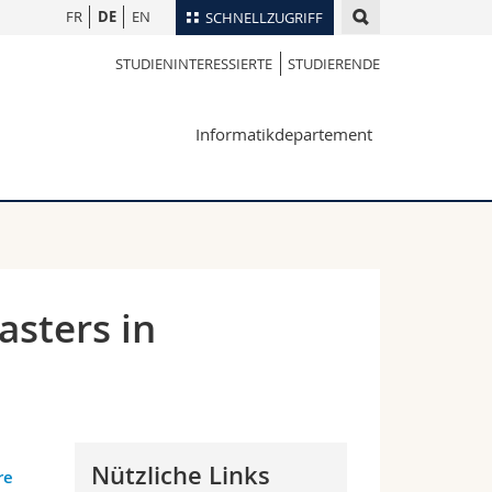
FR
DE
EN
SCHNELLZUGRIFF
STUDIENINTERESSIERTE
STUDIERENDE
für
Personenverzeichnis
Ortsplan
te
Informatikdepartement
Bibliotheken
Webmail
Vorlesungsverzeichnis
MyUnifr
sters in
Nützliche Links
re