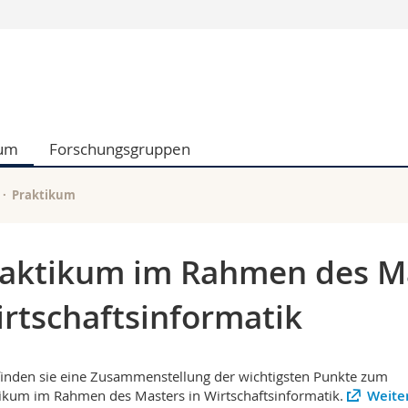
Informationen 
k.
Studieninteressier
aftliche Fak.
Studierende
d Sozialwissenschaftliche Fak.
Medien
ium
Forschungsgruppen
Fak.
Forschende
ungs- und Bildungswissenschaften
Mitarbeitende
 Med. Fak.
Doktorierende
Praktikum
aktikum im Rahmen des Ma
rtschaftsinformatik
finden sie eine Zusammenstellung der wichtigsten Punkte zum
ikum im Rahmen des Masters in Wirtschaftsinformatik.
Weite