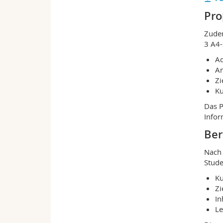
Pro
Zudem
3 A4-
Ad
An
Zi
Ku
Das P
Infor
Ber
Nach 
Stude
Ku
Zi
In
Le