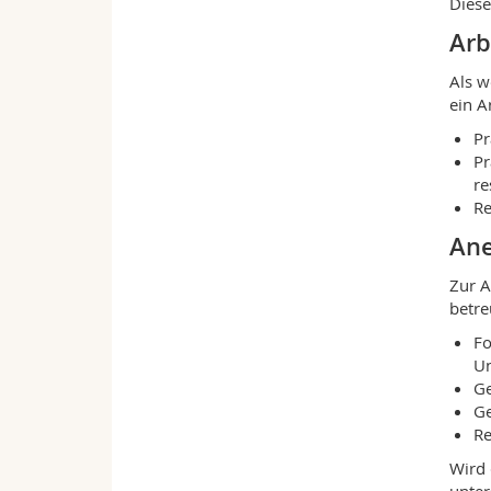
Diese
Arb
Als w
ein A
Pr
Pr
re
Re
Ane
Zur A
betre
Fo
Un
Ge
Ge
Re
Wird 