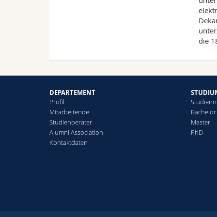
unter
elekt
Dekan
unter
die 1
DEPARTEMENT
STUDIU
Profil
Studienr
Mitarbeitende
Bachelor
Studienberater
Master
Alumni Association
PhD
Kontaktdaten