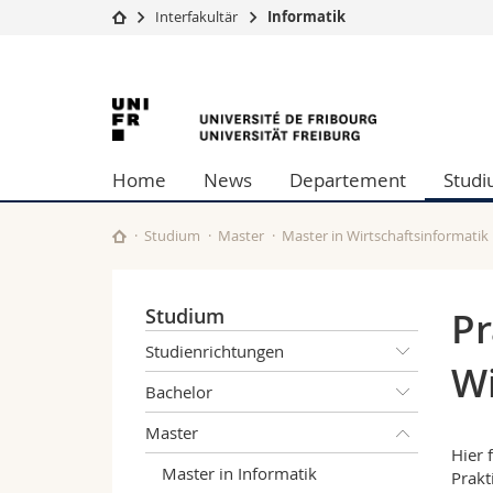
Interfakultär
Informatik
Universität
Fakultäten
Universität
Studium
Theologische Fa
Campus
Rechtswissensch
Freiburg
Forschung
Wirtschafts- un
Home
News
Departement
Stud
Universität
Philosophische 
Weiterbildung
Fak. für Erzieh
Math.-Nat. und
Studium
Master
Master in Wirtschaftsinformatik
Interfakultär
Studium
Pr
Studienrichtungen
Wi
Bachelor
Master
Hier 
Master in Informatik
Prakt