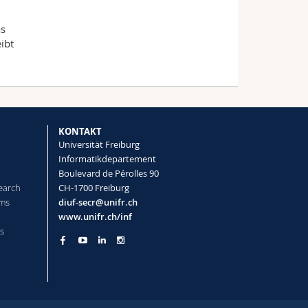
as
ibt
KONTAKT
Universität Freiburg
Informatikdepartement
Boulevard de Pérolles 90
earch
CH-1700 Freiburg
ems
diuf-secr@unifr.ch
www.unifr.ch/inf
s