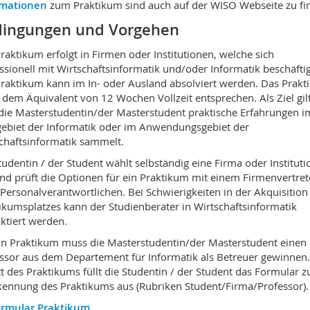
rmationen
zum Praktikum sind auch auf der WISO Webseite zu fi
ingungen und Vorgehen
raktikum erfolgt in Firmen oder Institutionen, welche sich
ssionell mit Wirtschaftsinformatik und/oder Informatik beschäfti
raktikum kann im In- oder Ausland absolviert werden. Das Prak
dem Äquivalent von 12 Wochen Vollzeit entsprechen. Als Ziel gilt
die Masterstudentin/der Masterstudent praktische Erfahrungen i
ebiet der Informatik oder im Anwendungsgebiet der
chaftsinformatik sammelt.
tudentin / der Student wählt selbständig eine Firma oder Instituti
nd prüft die Optionen für ein Praktikum mit einem Firmenvertret
 Personalverantwortlichen. Bei Schwierigkeiten in der Akquisition
ikumsplatzes kann der Studienberater in Wirtschaftsinformatik
ktiert werden.
in Praktikum muss die Masterstudentin/der Masterstudent einen
ssor aus dem Departement für Informatik als Betreuer gewinnen.
tt des Praktikums füllt die Studentin / der Student das Formular z
ennung des Praktikums aus (Rubriken Student/Firma/Professor).
ormular Praktikum