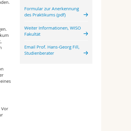
nden.
Formular zur Anerkennung
des Praktikums (pdf)
Weiter Informationen, WISO
gen.
Fakultät
tikum
,
Email Prof. Hans-Georg Fill,
m
Studienberater
on
er
 eines
 Vor
ur