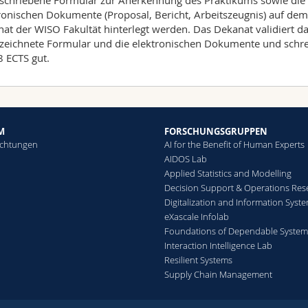
schriebene Formular zur Anerkennung des Praktikums sowie die
ronischen Dokumente (Proposal, Bericht, Arbeitszeugnis) auf dem
at der WISO Fakultät hinterlegt werden. Das Dekanat validiert d
zeichnete Formular und die elektronischen Dokumente und schre
8 ECTS gut.
M
FORSCHUNGSGRUPPEN
ichtungen
AI for the Benefit of Human Experts
AIDOS Lab
Applied Statistics and Modelling
Decision Support & Operations Res
Digitalization and Information Syst
eXascale Infolab
Foundations of Dependable System
Interaction Intelligence Lab
Resilient Systems
Supply Chain Management