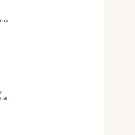
n ca.
r
halt: