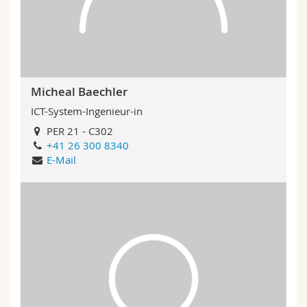
Math.-Nat. und Med. Fak.
Mitarbeitende
Webmail
Interfakultär
Doktorierende
Vorlesungsverzeichnis
MyUnifr
Micheal Baechler
ICT-System-Ingenieur-in
PER 21 - C302
+41 26 300 8340
E-Mail