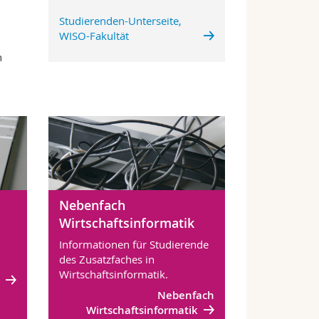
Studierenden-Unterseite,
WISO-Fakultät
n
Nebenfach
Wirtschaftsinformatik
Informationen für Studierende
des Zusatzfaches in
Wirtschaftsinformatik.
n
Nebenfach
Wirtschaftsinformatik