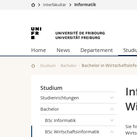
Interfakultär
Informatik
Universität
Fakultäten
Universität
Studium
Theologische Fa
Campus
Rechtswissensch
Freiburg
Forschung
Wirtschafts- un
Home
News
Departement
Stud
Universität
Philosophische 
Weiterbildung
Fak. für Erzieh
Math.-Nat. und
Studium
Bachelor
Bachelor in Wirtschaftsinf
Interfakultär
Studium
In
Studienrichtungen
Wi
Bachelor
BSc Informatik
Sie f
BSc Wirtschaftsinformatik
Wirts