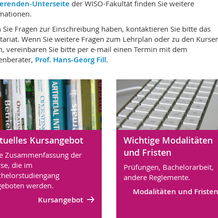
ierenden-Unterseite
der WISO-Fakultät finden Sie weitere
mationen.
Sie Fragen zur Einschreibung haben, kontaktieren Sie bitte das
tariat. Wenn Sie weitere Fragen zum Lehrplan oder zu den Kurse
, vereinbaren Sie bitte per e-mail einen Termin mit dem
enberater,
Prof. Hans-Georg Fill
.
tuelles Kursangebot
Wichtige Modalitäten
und Fristen
ne Zusammenfassung der
se, die im
Prüfungen, Bachelorarbeit,
helorstudiengang
andere Reglemente.
eboten werden.
Modalitäten und Friste
Kursangebot