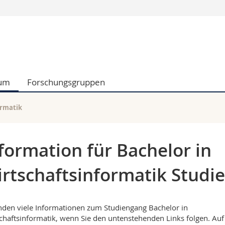
Informationen 
k.
Studieninteressier
aftliche Fak.
Studierende
d Sozialwissenschaftliche Fak.
Medien
ium
Forschungsgruppen
Fak.
Forschende
ungs- und Bildungswissenschaften
Mitarbeitende
 Med. Fak.
Doktorierende
ormatik
formation für Bachelor in
rtschaftsinformatik Studi
inden viele Informationen zum Studiengang Bachelor in
chaftsinformatik, wenn Sie den untenstehenden Links folgen. Auf