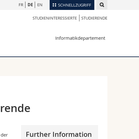
FR
DE
EN
SCHNELLZUGRIFF
STUDIENINTERESSIERTE
STUDIERENDE
für
Personenverzeichnis
Ortsplan
te
Informatikdepartement
Bibliotheken
Webmail
Vorlesungsverzeichnis
MyUnifr
erende
Further Information
 der