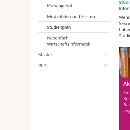
Stud
Kursangebot
Infor
Modalitäten und Fristen
Wenn 
Sekre
Studienplan
haben
Studi
Nebenfach
Wirtschaftsinformatik
Master
PhD
Ak
Ei
Kur
Bac
ang