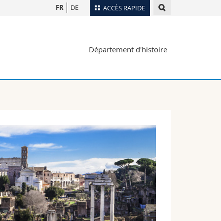
FR
DE
ACCÈS RAPIDE
Annuaire du personnel
Département d'histoire
Plan d'accès
nts
Bibliothèques
Webmail
rs
Programme des cours
MyUnifr