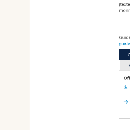
(texte
monna
Guide
guide
O
Of
Ex
Le 
Li