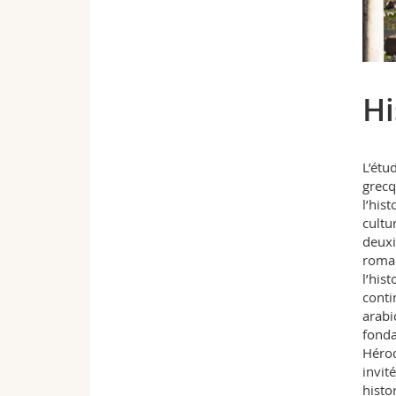
Hi
L’étud
grecq
l’his
cultu
deuxi
romai
l’his
conti
arabi
fonda
Hérod
invit
histo