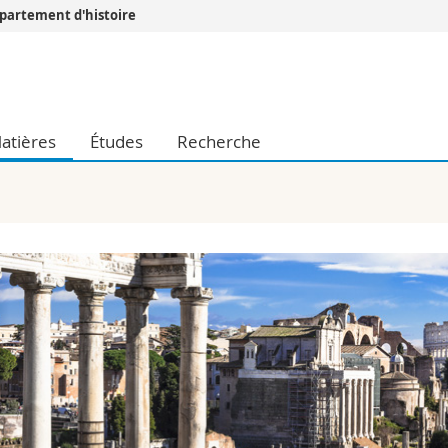
partement d'histoire
Vous êtes
Futurs étudia
Etudiants
atières
Études
Recherche
conomiques et sociales et management
Médias
 sciences humaines
Chercheurs
 l'éducation et de la formation
Collaborateu
t médecine
Doctorants
aire