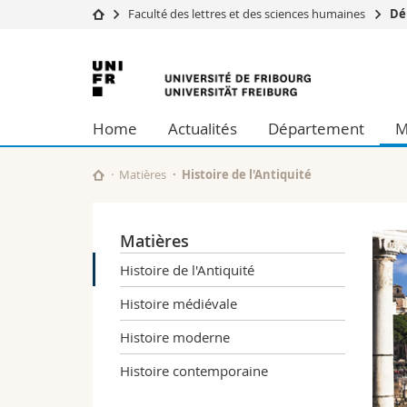
Faculté des lettres et des sciences humaines
Dé
Université
Facultés
Université
Etudes
Théologie
de
Campus
Droit
Home
Actualités
Département
M
Recherche
Sciences é
Fribourg
Université
Lettres et
Formation continue
Sciences de
Matières
Histoire de l'Antiquité
Sciences e
Interfacult
Matières
Histoire de l'Antiquité
Histoire médiévale
Histoire moderne
Histoire contemporaine