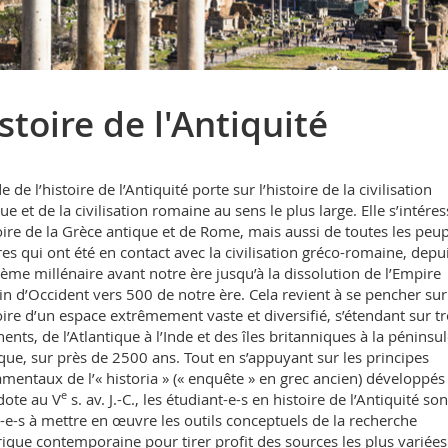
stoire de l'Antiquité
e de l’histoire de l’Antiquité porte sur l’histoire de la civilisation
ue et de la civilisation romaine au sens le plus large. Elle s’intéres
toire de la Grèce antique et de Rome, mais aussi de toutes les peup
res qui ont été en contact avec la civilisation gréco-romaine, depui
ème millénaire avant notre ère jusqu’à la dissolution de l’Empire
n d’Occident vers 500 de notre ère. Cela revient à se pencher sur
toire d’un espace extrêmement vaste et diversifié, s’étendant sur tr
nents, de l’Atlantique à l’Inde et des îles britanniques à la péninsu
que, sur près de 2500 ans. Tout en s’appuyant sur les principes
mentaux de l’« historia » (« enquête » en grec ancien) développés
e
ote au V
s. av. J.-C., les étudiant-e-s en histoire de l’Antiquité son
é-e-s à mettre en œuvre les outils conceptuels de la recherche
rique contemporaine pour tirer profit des sources les plus variées