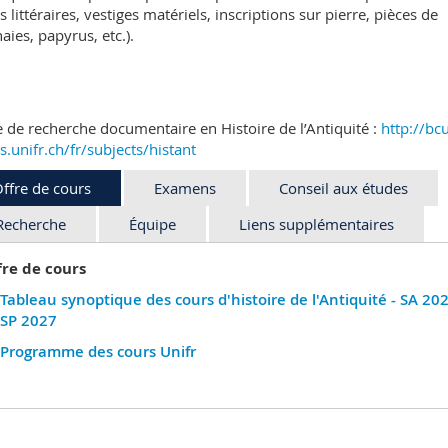
s littéraires, vestiges matériels, inscriptions sur pierre, pièces de
ies, papyrus, etc.).
 de recherche documentaire en Histoire de l’Antiquité :
http://bcu
s.unifr.ch/fr/subjects/histant
ffre de cours
Examens
Conseil aux études
Recherche
Équipe
Liens supplémentaires
fre de cours
Tableau synoptique des cours d'histoire de l'Antiquité - SA 202
SP 2027
Programme des cours Unifr
amens
Conseiller aux études pour l'histoire de l'Antiquité est le Pr.
ens et ressources
Projets de recherche
Prof. Dr. Cédric Brélaz
supplémentaires