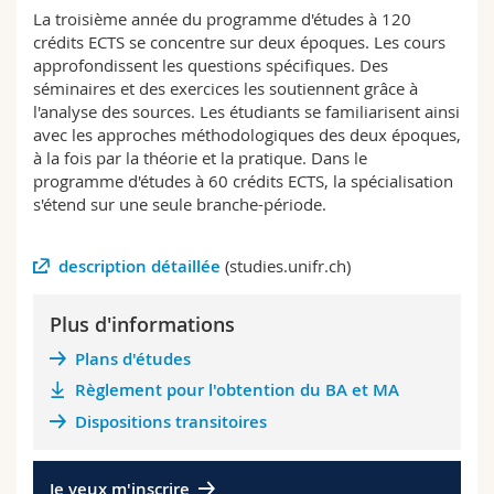
Sciences et médecine
Collaborateurs
Webmail
La troisième année du programme d'études à 120
crédits ECTS se concentre sur deux époques. Les cours
approfondissent les questions spécifiques. Des
Interfacultaire
Doctorants
Programme des cours
séminaires et des exercices les soutiennent grâce à
l'analyse des sources. Les étudiants se familiarisent ainsi
avec les approches méthodologiques des deux époques,
MyUnifr
à la fois par la théorie et la pratique. Dans le
programme d'études à 60 crédits ECTS, la spécialisation
s'étend sur une seule branche-période.
description détaillée
(studies.unifr.ch)
Plus d'informations
Plans d'études
Règlement pour l'obtention du BA et MA
Dispositions transitoires
Je veux m'inscrire