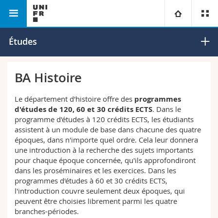
Faculté des lettres et des sciences
Département
Université
Études
humaines
d'histoire
Facultés
Etudes
BA Histoire
Vous êtes
Campus
Théologie
Le département d'histoire offre des
programmes
d'études de 120, 60 et 30 crédits ECTS
. Dans le
Recherche
programme d'études à 120 crédits ECTS, les étudiants
Ressources
Droit
Futurs étudiants
assistent à un module de base dans chacune des quatre
époques, dans n'importe quel ordre. Cela leur donnera
Université
Sciences économiques et sociales et management
Etudiants
Annuaire du personnel
une introduction à la recherche des sujets importants
pour chaque époque concernée, qu'ils approfondiront
dans les proséminaires et les exercices. Dans les
Formation continue
Lettres et sciences humaines
Médias
Plan d'accès
programmes d'études à 60 et 30 crédits ECTS,
l'introduction couvre seulement deux époques, qui
Sciences de l'éducation et de la formation
Chercheurs
Bibliothèques
peuvent être choisies librement parmi les quatre
branches-périodes.