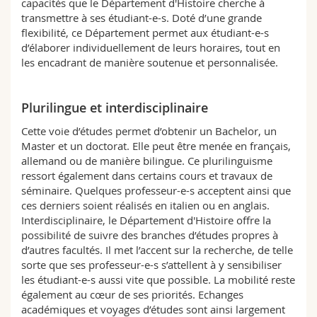
capacités que le Département d'Histoire cherche à
Sciences et médecine
Collaborateurs
Webmail
transmettre à ses étudiant-e-s. Doté d’une grande
flexibilité, ce Département permet aux étudiant-e-s
d’élaborer individuellement de leurs horaires, tout en
Interfacultaire
Doctorants
Programme des cours
les encadrant de manière soutenue et personnalisée.
MyUnifr
Plurilingue et interdisciplinaire
Cette voie d’études permet d’obtenir un Bachelor, un
Master et un doctorat. Elle peut être menée en français,
allemand ou de manière bilingue. Ce plurilinguisme
ressort également dans certains cours et travaux de
séminaire. Quelques professeur-e-s acceptent ainsi que
ces derniers soient réalisés en italien ou en anglais.
Interdisciplinaire, le Département d'Histoire offre la
possibilité de suivre des branches d’études propres à
d’autres facultés. Il met l’accent sur la recherche, de telle
sorte que ses professeur-e-s s’attellent à y sensibiliser
les étudiant-e-s aussi vite que possible. La mobilité reste
également au cœur de ses priorités. Echanges
académiques et voyages d’études sont ainsi largement