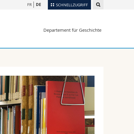
FR
DE
SCHNELLZUGRIFF
für
Personenverzeichnis
Departement für Geschichte
Ortsplan
te
Bibliotheken
Webmail
Vorlesungsverzeichnis
MyUnifr