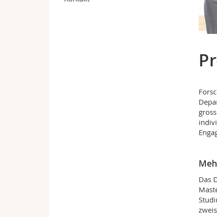
Pr
Forsc
Depar
gross
indiv
Enga
Mehr
Das D
Maste
Studi
zweis