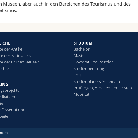
n Museen, aber auch in den Bereichen des Tourismus und des
alismus.
EICHE
STUDIUM
te der Antike
Bachelor
e des Mittelalters
Master
te der Frühen Neuzeit
Doktorat und Postdoc
ichte
Studienberatung
FAQ
Studienpläne & Schemata
HUNG
Prüfungen, Arbeiten und Fristen
gsprojekte
Mobilität
likationen
ie
 Dissertationen
beiten
mmern