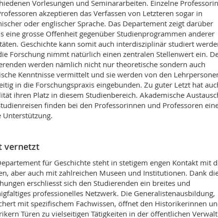
hiedenen Vorlesungen und Seminararbeiten. Einzelne Professori
rofessoren akzeptieren das Verfassen von Letzteren sogar in
enischer oder englischer Sprache. Das Departement zeigt darüber
s eine grosse Offenheit gegenüber Studienprogrammen anderer
täten. Geschichte kann somit auch interdisziplinär studiert werde
ie Forschung nimmt natürlich einen zentralen Stellenwert ein. D
erenden werden nämlich nicht nur theoretische sondern auch
ische Kenntnisse vermittelt und sie werden von den Lehrpersone
eitig in die Forschungspraxis eingebunden. Zu guter Letzt hat auc
ität ihren Platz in diesem Studienbereich. Akademische Austausc
tudienreisen finden bei den Professorinnen und Professoren ein
e Unterstützung.
t vernetzt
epartement für Geschichte steht in stetigem engen Kontakt mit 
n, aber auch mit zahlreichen Museen und Institutionen. Dank di
hungen erschliesst sich den Studierenden ein breites und
gfaltiges professionelles Netzwerk. Die Generalistenausbildung,
chert mit spezifischem Fachwissen, öffnet den Historikerinnen u
rikern Türen zu vielseitigen Tätigkeiten in der öffentlichen Verwal