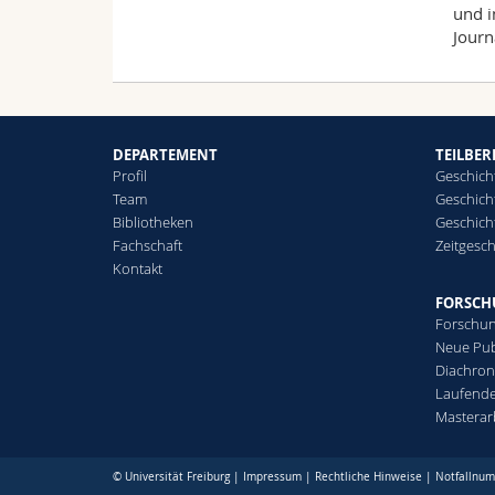
und i
Journ
DEPARTEMENT
TEILBER
Profil
Geschich
Team
Geschicht
Bibliotheken
Geschich
Fachschaft
Zeitgesch
Kontakt
FORSC
Forschun
Neue Pub
Diachron
Laufende
Masterar
© Universität Freiburg |
Impressum
|
Rechtliche Hinweise
|
Notfallnu