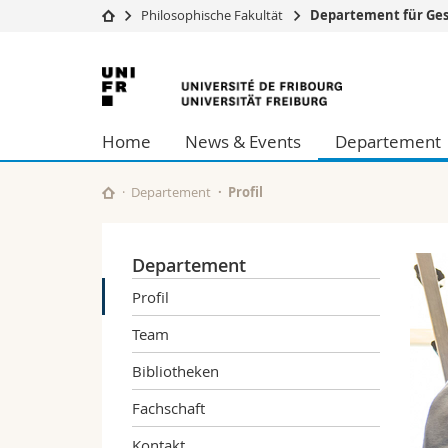
Philosophische Fakultät
Departement für Ges
Universität
Fakultäten
Universität
Studium
Theologische Fa
Freiburg
Campus
Rechtswissensch
Home
News & Events
Departement
Forschung
Wirtschafts- un
Universität
Philosophische 
Weiterbildung
Fak. für Erzieh
Departement
Profil
Math.-Nat. und
Interfakultär
Departement
Profil
Team
Bibliotheken
Fachschaft
Kontakt