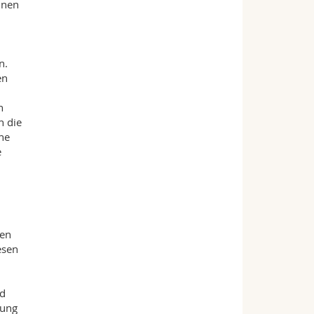
nnen
n.
en
n
h die
he
e
den
esen
nd
tung