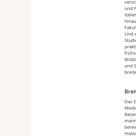
versc
und P
itali
hinau
Fakul
Und d
Studi
prakt
frühz
Mobil
und S
breit
Brei
Das D
Medie
Bezie
manni
berei
Histo