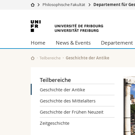
Philosophische Fakultät
Departement für Ges
Universität
Fakultäten
Universität
Studium
Theologische Fa
Freiburg
Campus
Rechtswissensch
Home
News & Events
Departement
Forschung
Wirtschafts- un
Universität
Philosophische 
Weiterbildung
Fak. für Erzieh
Teilbereiche
Geschichte der Antike
Math.-Nat. und
Interfakultär
Teilbereiche
Geschichte der Antike
Geschichte des Mittelalters
Geschichte der Frühen Neuzeit
Zeitgeschichte