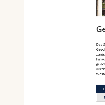
Ge
Das S
Gesch
zunäc
hinau
griec
vorch
Weste
L