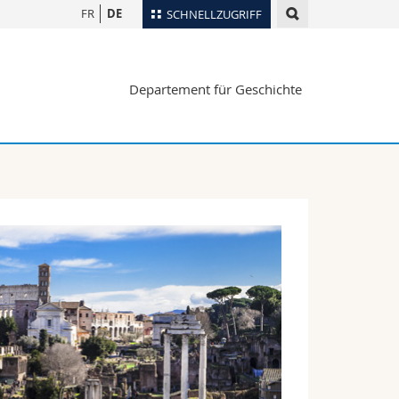
FR
DE
SCHNELLZUGRIFF
für
Personenverzeichnis
Departement für Geschichte
Ortsplan
te
Bibliotheken
Webmail
Vorlesungsverzeichnis
MyUnifr