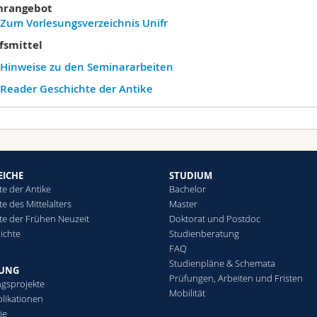
hrangebot
Zum Vorlesungsverzeichnis Unifr
fsmittel
Hinweise zu den Seminararbeiten
Reader Geschichte der Antike
dienberater für den Bereich
iterführende Links
Link zu den Prüfungsdaten
Forschungsprojekte
Prof. Dr. Cédric Brélaz
Antike
ist Prof. tit.
Olivier Curty
Prof. Dr. Tanja Itgenshorst
Laufende Dissertationen
Institut für Antike und Byzanz
Prof. tit. Olivier Curty
Publikationen
Dr. Bjørn Paarmann, Lecteur
EICHE
STUDIUM
Dr. Marie Widmer, Chargée de cours
te der Antike
Bachelor
Dr. Laetitia Phialon, Chargée de cours
e des Mittelalters
Master
Ch. C. Oksana Ruchynska
te der Frühen Neuzeit
Doktorat und Postdoc
Ass. dipl. doctorante Salome Walz
ichte
Studienberatung
FAQ
Studienpläne & Schemata
HUNG
Prüfungen, Arbeiten und Fristen
gsprojekte
Mobilität
likationen
ie