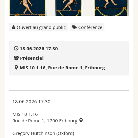
Sciences et médecine
Collaborateurs
Webmail
Interfacultaire
Doctorants
Programme des cours
Ouvert au grand public
Conférence
MyUnifr
18.06.2026 17:30
Présentiel
MIS 10 1.16, Rue de Rome 1, Fribourg
18.06.2026 17:30
MIS 10 1.16
Rue de Rome 1, 1700 Fribourg
Gregory Hutchinson (Oxford)