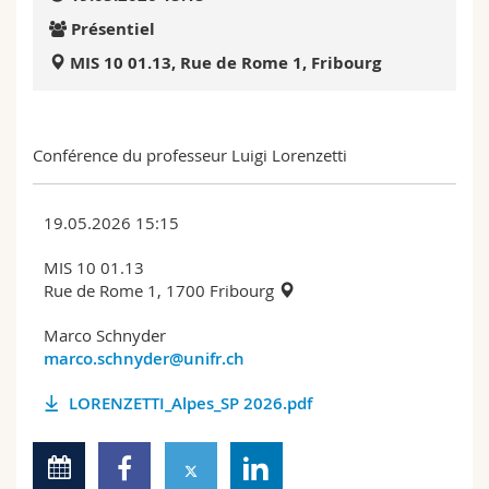
Sciences et médecine
Collaborateurs
Webmail
Présentiel
MIS 10 01.13, Rue de Rome 1, Fribourg
Interfacultaire
Doctorants
Programme des cours
MyUnifr
Conférence du professeur Luigi Lorenzetti
19.05.2026 15:15
MIS 10 01.13
Rue de Rome 1, 1700 Fribourg
Marco Schnyder
marco.schnyder@unifr.ch
LORENZETTI_Alpes_SP 2026.pdf