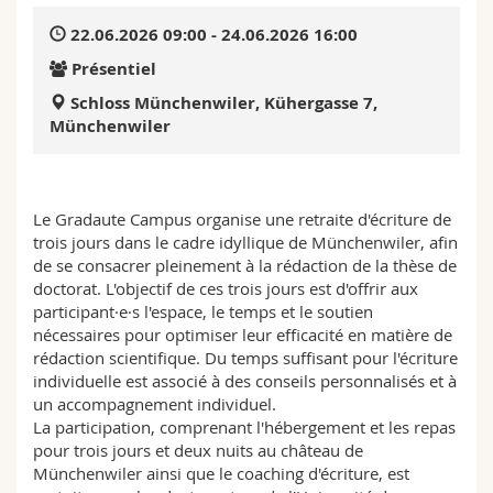
Sciences et médecine
Collaborateurs
Webmail
22.06.2026 09:00 - 24.06.2026 16:00
Présentiel
Interfacultaire
Doctorants
Programme des cours
Schloss Münchenwiler, Küher­gasse 7,
München­wiler
MyUnifr
Le Gradaute Campus organise une retraite d'écriture de
trois jours dans le cadre idyllique de Münchenwiler, afin
de se consacrer pleinement à la rédaction de la thèse de
doctorat. L'objectif de ces trois jours est d'offrir aux
participant·e·s l'espace, le temps et le soutien
nécessaires pour optimiser leur efficacité en matière de
rédaction scientifique. Du temps suffisant pour l'écriture
individuelle est associé à des conseils personnalisés et à
un accompagnement individuel.
La participation, comprenant l'hébergement et les repas
pour trois jours et deux nuits au château de
Münchenwiler ainsi que le coaching d'écriture, est