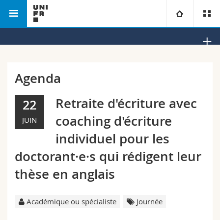
Faculté des lettres et des sciences
Département
Université
humaines
d'histoire
Facultés
Etudes
Agenda
Vous êtes
Campus
Théologie
Retraite d'écriture avec
22
coaching d'écriture
JUIN
Recherche
Ressources
Droit
Futurs étudiants
individuel pour les
Université
Sciences économiques et sociales et management
Etudiants
Annuaire du personnel
doctorant·e·s qui rédigent leur
thèse en anglais
Formation continue
Lettres et sciences humaines
Médias
Plan d'accès
Sciences de l'éducation et de la formation
Chercheurs
Bibliothèques
Académique ou spécialiste
Journée