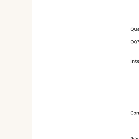
Qua
Où
Int
Con
Pièc