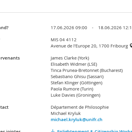
nd?
17.06.2026 09:00 - 18.06.2026 12:
?
MIS 04 4112
Avenue de l'Europe 20, 1700 Fribourg
ervenants
James Clarke (York)
Elisabeth Widmer (LSE)
Tinca Prunea-Bretonnet (Bucharest)
Sebastiano Ghisu (Sassari)
Stefan Klinger (Göttingen)
Paola Rumore (Turin)
Luke Davies (Groningen)
tact
Département de Philosophie
Michael Kryluk
michael.kryluk@unifr.ch
es jointes
Enlightenment & Citizenship Work