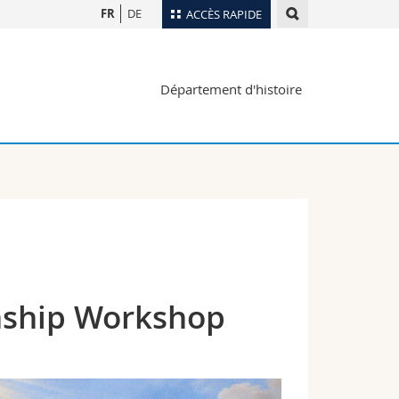
FR
DE
ACCÈS RAPIDE
Annuaire du personnel
Département d'histoire
Plan d'accès
nts
Bibliothèques
Webmail
rs
Programme des cours
MyUnifr
nship Workshop