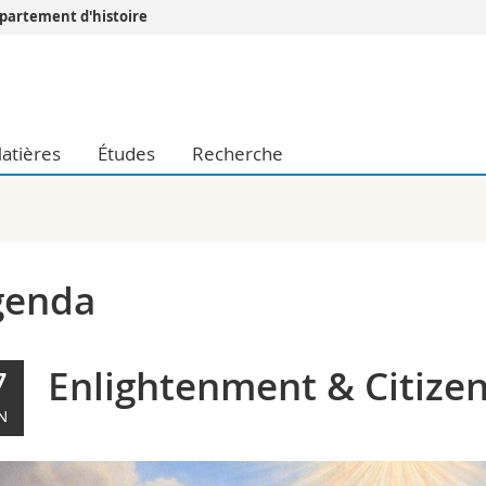
partement d'histoire
Vous êtes
Futurs étudia
Etudiants
atières
Études
Recherche
conomiques et sociales et management
Médias
 sciences humaines
Chercheurs
 l'éducation et de la formation
Collaborateu
t médecine
Doctorants
aire
genda
Enlightenment & Citize
7
N