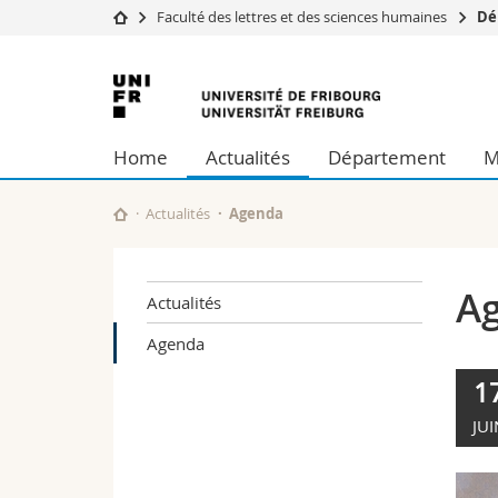
Faculté des lettres et des sciences humaines
Dé
Université
Facultés
Université
Etudes
Théologie
de
Campus
Droit
Home
Actualités
Département
M
Recherche
Sciences é
Fribourg
Université
Lettres et
Formation continue
Sciences de
Actualités
Agenda
Sciences e
Interfacult
A
Actualités
Agenda
1
JUI