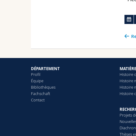
Re
DÉPARTEMENT
MATIÈR
Profil
Histoire 
Équipe
Histoire 
Bibliothèques
Histoire
Fachschaft
Histoire
Contact
RECHER
Projets 
Nouvelle
Diachron
Thèses e