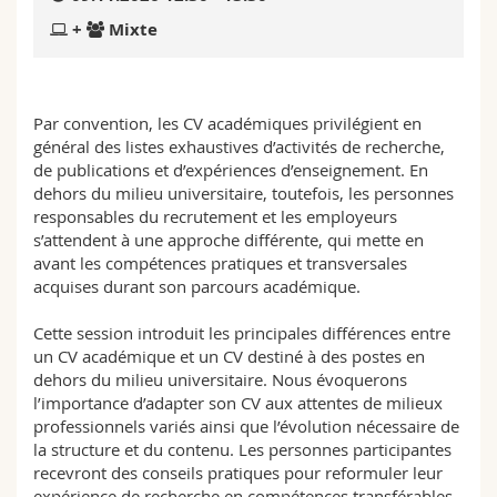
Sciences et médecine
Collaborateurs
Webmail
+
Mixte
Interfacultaire
Doctorants
Programme des cours
Par convention, les CV académiques privilégient en
MyUnifr
général des listes exhaustives d’activités de recherche,
de publications et d’expériences d’enseignement. En
dehors du milieu universitaire, toutefois, les personnes
responsables du recrutement et les employeurs
s’attendent à une approche différente, qui mette en
avant les compétences pratiques et transversales
acquises durant son parcours académique.
Cette session introduit les principales différences entre
un CV académique et un CV destiné à des postes en
dehors du milieu universitaire. Nous évoquerons
l’importance d’adapter son CV aux attentes de milieux
professionnels variés ainsi que l’évolution nécessaire de
la structure et du contenu. Les personnes participantes
recevront des conseils pratiques pour reformuler leur
expérience de recherche en compétences transférables.