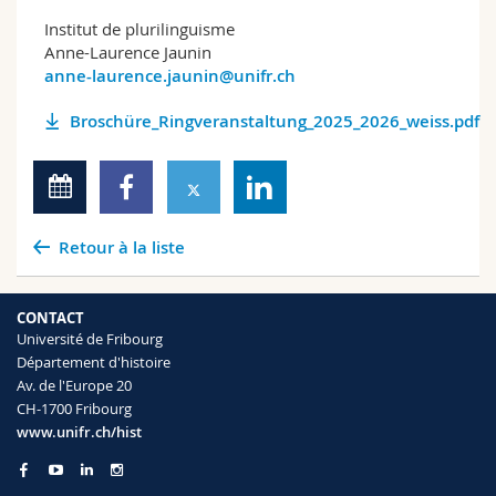
Institut de plurilinguisme
Anne-Laurence Jaunin
anne-laurence.jaunin@unifr.ch
Broschüre_Ringveranstaltung_2025_2026_weiss.pdf
Retour à la liste
CONTACT
Université de Fribourg
Département d'histoire
Av. de l'Europe 20
CH-1700 Fribourg
www.unifr.ch/hist