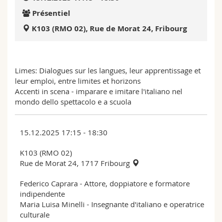
Sciences et médecine
Collaborateurs
Webmail
Présentiel
K103 (RMO 02), Rue de Morat 24, Fribourg
Interfacultaire
Doctorants
Programme des cours
MyUnifr
Limes: Dialogues sur les langues, leur apprentissage et
leur emploi, entre limites et horizons
Accenti in scena - imparare e imitare l'italiano nel
mondo dello spettacolo e a scuola
15.12.2025 17:15 - 18:30
K103 (RMO 02)
Rue de Morat 24, 1717 Fribourg
Federico Caprara - Attore, doppiatore e formatore
indipendente
Maria Luisa Minelli - Insegnante d'italiano e operatrice
culturale