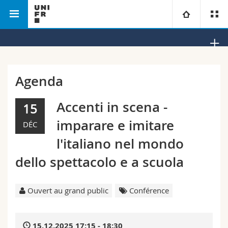
Faculté des lettres et des sciences
Département
Université
humaines
d'histoire
Facultés
Etudes
Agenda
Vous êtes
Campus
Théologie
Accenti in scena -
15
imparare e imitare
DÉC
Recherche
Ressources
Droit
Futurs étudiants
l'italiano nel mondo
Université
Sciences économiques et sociales et management
Etudiants
Annuaire du personnel
dello spettacolo e a scuola
Formation continue
Lettres et sciences humaines
Médias
Plan d'accès
Ouvert au grand public
Conférence
Sciences de l'éducation et de la formation
Chercheurs
Bibliothèques
15.12.2025 17:15 - 18:30