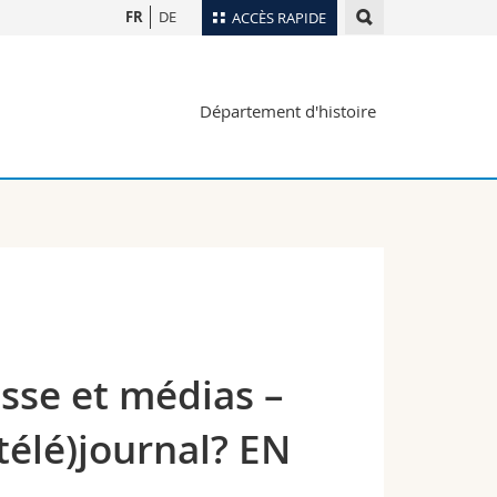
FR
DE
ACCÈS RAPIDE
Annuaire du personnel
Département d'histoire
Plan d'accès
nts
Bibliothèques
Webmail
rs
Programme des cours
MyUnifr
esse et médias –
télé)journal? EN