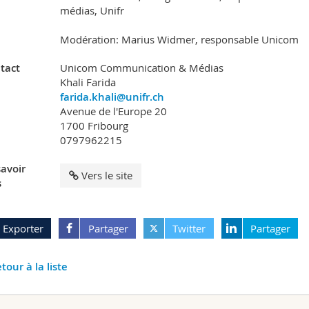
médias, Unifr
Modération: Marius Widmer, responsable Unicom
tact
Unicom Communication & Médias
Khali Farida
farida.khali@unifr.ch
Avenue de l'Europe 20
1700 Fribourg
0797962215
savoir
Vers le site
s
Exporter
Partager
Twitter
Partager
tour à la liste