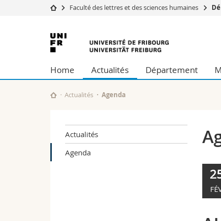
Faculté des lettres et des sciences humaines
Dé
Université
Facultés
Université
Etudes
Théologie
de
Campus
Droit
Home
Actualités
Département
M
Recherche
Sciences é
Fribourg
Université
Lettres et
Formation continue
Sciences de
Actualités
Agenda
Sciences e
Interfacult
A
Actualités
Agenda
2
FÉ