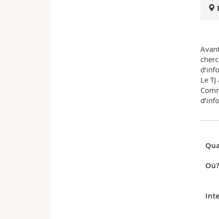
Avant
cherc
d’inf
Le TJ
Comme
d’inf
Qua
Où
Int