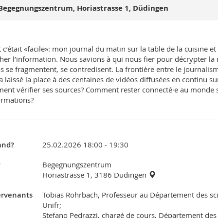
Begegnungszentrum, Horiastrasse 1, Düdingen
 c’était «facile»: mon journal du matin sur la table de la cuisine et
her l’information. Nous savions à qui nous fier pour décrypter l
os se fragmentent, se contredisent. La frontière entre le journalis
 a laissé la place à des centaines de vidéos diffusées en continu su
nt vérifier ses sources? Comment rester connecté·e au monde sans
ormations?
nd?
25.02.2026 18:00 - 19:30
?
Begegnungszentrum
Horiastrasse 1, 3186 Düdingen
ervenants
Tobias Rohrbach, Professeur au Département des sc
Unifr;
Stefano Pedrazzi, chargé de cours, Département des