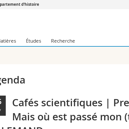
partement d'histoire
Vous êtes
Futurs étudia
Etudiants
atières
Études
Recherche
conomiques et sociales et management
Médias
 sciences humaines
Chercheurs
 l'éducation et de la formation
Collaborateu
t médecine
Doctorants
aire
genda
Cafés scientifiques | Pr
5
V
Mais où est passé mon (