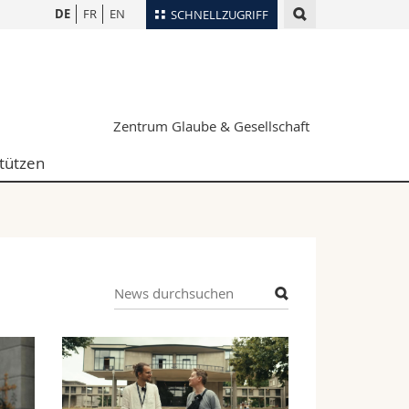
DE
FR
EN
SCHNELLZUGRIFF
für
Personenverzeichnis
Ortsplan
te
Bibliotheken
Zentrum Glaube & Gesellschaft
Webmail
tützen
Vorlesungsverzeichnis
MyUnifr