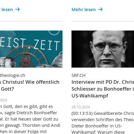
 lesen
Mehr lesen
theologie.ch
SRF.CH
s Christus! Wie öffentlich
Interview mit PD Dr. Chri
 Gott?
Schliesser zu Bonhoeffer 
US-Wahlkampf
2024
n Gott, den es gibt, gibt es
28.10.2024
!», sagte Dietrich Bonhoeffer
(00:13:53) Gewaltbereite Chri
l. Er hat Neues über Gott zu
verwenden Schriften des Theo
n gewagt. Thorsten und Andi
Dieter Bonhoeffer in US-
hen in dieser Folge mit
Wahlkampf: Warum diese