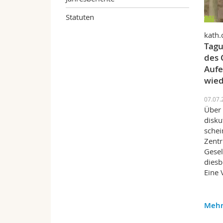
Statuten
kath.
Tagu
des 
Aufe
wied
07.07.
Über 
disku
schei
Zentr
Gesel
dies
Eine
Mehr