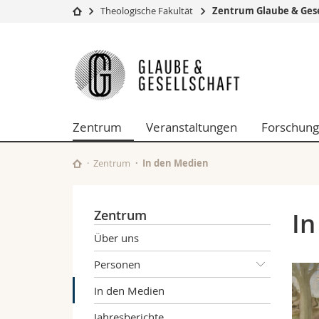
Theologische Fakultät
Zentrum Glaube & Gese
Universität
Fakultäten
Zentrum
Studium
Theologische Fa
Glaube
Campus
Rechtswissensch
Forschung
Wirtschafts- un
&
Universität
Philosophische 
Zentrum
Veranstaltungen
Forschung
Weiterbildung
Fak. für Erzieh
Gesellschaft
Math.-Nat. und
Interfakultär
Zentrum
In den Medien
Zentrum
In
Über uns
Personen
In den Medien
Jahresberichte