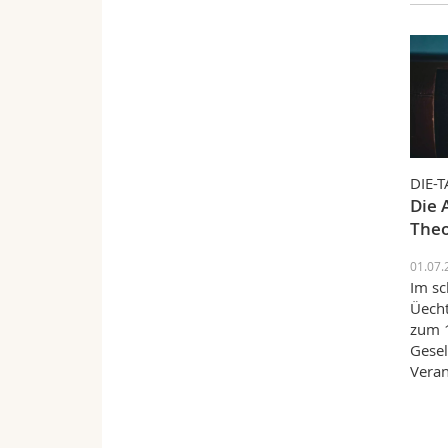
DIE-
Die 
Theo
01.07.
Im sc
Üecht
zum 1
Gesel
Veran