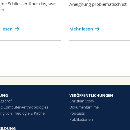
tine Schliesser über das, was
Aneignung problematisch ist.
ert,…
 lesen
Mehr lesen
HUNG
VERÖFFENTLICHUNGEN
gsprofil
Christian Story
ng Computer-Anthropologies
Dokumentarfilme
ng von Theologie & Kirche
Podcasts
Publikationen
BILDUNG