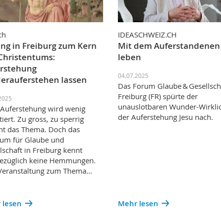
ch
IDEASCHWEIZ.CH
ng in Freiburg zum Kern
Mit dem Auferstandenen
Christentums:
leben
rstehung
04.07.2025
erauferstehen lassen
Das Forum Glaube & Gesellscha
Freiburg (FR) spürte der
2025
unauslotbaren Wunder-Wirklic
Auferstehung wird wenig
der Auferstehung Jesu nach.
tiert. Zu gross, zu sperrig
nt das Thema. Doch das
um für Glaube und
lschaft in Freiburg kennt
bezüglich keine Hemmungen.
 Veranstaltung zum Thema…
 lesen
Mehr lesen