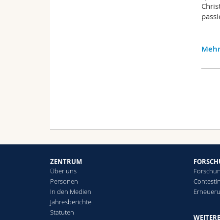
Chris
passi
Mehr
ZENTRUM
FORSC
Über uns
Forschun
Personen
Contesti
In den Medien
Erneueru
Jahresberichte
Statuten
WEITER