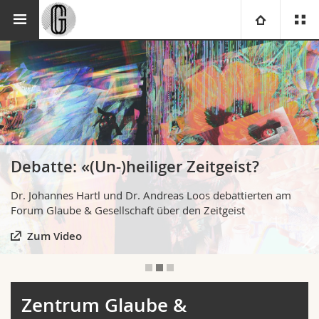
Theologische Fakultät
Zentrum Glaube & Gesellschaft
Universität
Fakultäten
Studium
Informationen für
Campus
Theologische Fak.
Debatte: «(Un-)heiliger Zeitgeist?
Forschung
Ressourcen
Rechtswissenschaftliche Fak.
Studieninteressierte
Dr. Johannes Hartl und Dr. Andreas Loos debattierten am
Forum Glaube & Gesellschaft über den Zeitgeist
Universität
Wirtschafts- und Sozialwissenschaftliche Fak.
Studierende
Personenverzeichnis
Zum Video
Weiterbildung
Philosophische Fak.
Medien
Ortsplan
Fak. für Erziehungs- und Bildungswissenschaften
Forschende
Bibliotheken
Zentrum Glaube &