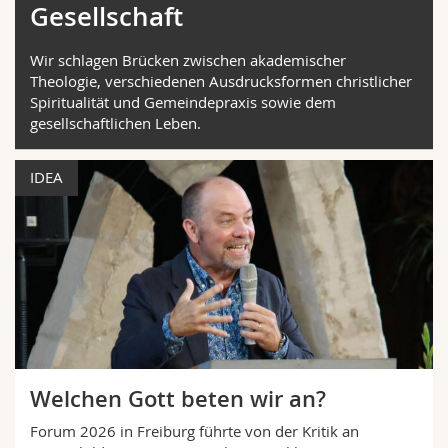
Gesellschaft
Math.-Nat. und Med. Fak.
Mitarbeitende
Webmail
Wir schlagen Brücken zwischen akademischer
Interfakultär
Doktorierende
Vorlesungsverzeichnis
Theologie, verschiedenen Ausdrucksformen christlicher
Spiritualität und Gemeindepraxis sowie dem
gesellschaftlichen Leben.
MyUnifr
IDEA
Welchen Gott beten wir an?
Forum 2026 in Freiburg führte von der Kritik an