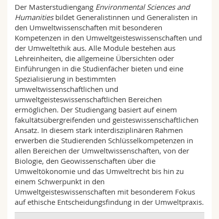
Math.-Nat. und Med. Fak.
Der Masterstudiengang
Environmental Sciences and
Mitarbeitende
Webmail
Humanities
bildet Generalistinnen und Generalisten in
den Umweltwissenschaften mit besonderen
Interfakultär
Doktorierende
Vorlesungsverzeichnis
Kompetenzen in den Umweltgeisteswissenschaften und
der Umweltethik aus. Alle Module bestehen aus
Lehreinheiten, die allgemeine Übersichten oder
MyUnifr
Einführungen in die Studienfächer bieten und eine
Spezialisierung in bestimmten
umweltwissenschaftlichen und
umweltgeisteswissenschaftlichen Bereichen
ermöglichen. Der Studiengang basiert auf einem
fakultätsübergreifenden und geisteswissenschaftlichen
Ansatz. In diesem stark interdisziplinären Rahmen
erwerben die Studierenden Schlüsselkompetenzen in
allen Bereichen der Umweltwissenschaften, von der
Biologie, den Geowissenschaften über die
Umweltökonomie und das Umweltrecht bis hin zu
einem Schwerpunkt in den
Umweltgeisteswissenschaften mit besonderem Fokus
auf ethische Entscheidungsfindung in der Umweltpraxis.