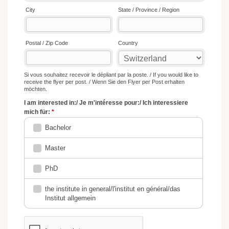
geisteswissenschaftliche Aspekte der Umweltpolitik
und -praxis (30 ECTS).
Zusätzlich beinhaltet der Master ein Modul aus
unterstützenden Kursen, das Wahlveranstaltungen
aus den oben genannten Modulen umfasst, um die
notwendigen Kompetenzen zu erreichen, die nicht
im Bachelor-Studium erworben wurden. Es umfasst
die notwendigen ECTS-Credits, um die Mindestzahl
von 120 ECTS-Credits zu erreichen.
In Verbindung mit den Lehrveranstaltungen des
geisteswissenschaftlichen und theologischen
Moduls zielt das umweltgeisteswissenschaftliche
Modul darauf ab, vertiefte Kompetenzen in der
geisteswissenschaftlichen Herangehensweise an
Umweltherausforderungen aufzubauen, wobei ein
besonderer Schwerpunkt auf Ethik und ethischer
Entscheidungsfindung liegt. Die anderen vier
Module liefern den notwendigen Hintergrund, um
die grundlegenden wissenschaftlichen,
wirtschaftlichen und rechtlichen Aspekte der heute
zu regelnden Umweltherausforderungen zu