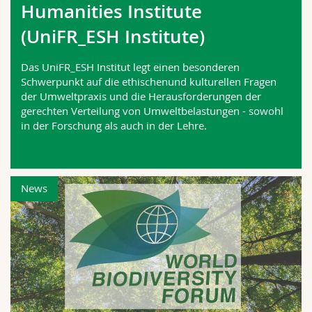
Humanities Institute
Math.-Nat. und Med. Fak.
Mitarbeitende
Webmail
(UniFR_ESH Institute)
Interfakultär
Doktorierende
Vorlesungsverzeichnis
Das UniFR_ESH Institut legt einen besonderen
Schwerpunkt auf die ethischenund kulturellen Fragen
MyUnifr
der Umweltpraxis und die Herausforderungen der
gerechten Verteilung von Umweltbelastungen - sowohl
in der Forschung als auch in der Lehre.
News