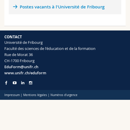
Sciences et médecine
Collaborateurs
Webmail
Postes vacants à l'Université de Fribourg
Interfacultaire
Doctorants
Programme des cours
MyUnifr
CONTACT
Université de Fribourg
Faculté des sciences de l'éducation et de la formation
Rue de Morat 36
CH-1700 Fribourg
EduForm@unifr.ch
www.unifr.ch/eduform
Impressum
|
Mentions légales
|
Numéros d'urgence