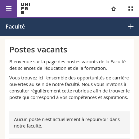
Faculté des sciences de l'éducation et de la formation
Université
Faculté
Facultés
Etudes
Postes vacants
Vous êtes
Campus
Théologie
Bienvenue sur la page des postes vacants de la Faculté
des sciences de l'éducation et de la formation.
Recherche
Ressources
Droit
Futurs étudiants
Vous trouvez ici l'ensemble des opportunités de carrière
ouvertes au sein de notre faculté. Nous vous invitons à
consulter régulièrement cette rubrique afin de trouver le
Université
Sciences économiques et sociales et management
Etudiants
Annuaire du personnel
poste qui correspond à vos compétences et aspirations.
Formation continue
Lettres et sciences humaines
Médias
Plan d'accès
Aucun poste n’est actuellement à repourvoir dans
notre faculté.
Sciences de l'éducation et de la formation
Chercheurs
Bibliothèques