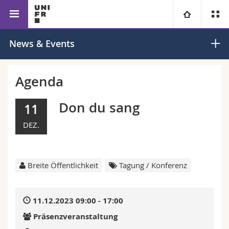
Fakultät für Erziehungs- und
Erziehungswissenschaften
Universität
News & Events
Bildungs­wissenschaften
Fakultäten
Studium
Agenda
Informationen für
Campus
Theologische Fak.
Don du sang
11
DEZ.
Forschung
Ressourcen
Rechtswissenschaftliche Fak.
Studieninteressierte
Universität
Wirtschafts- und Sozialwissenschaftliche Fak.
Studierende
Personenverzeichnis
Breite Öffentlichkeit
Tagung / Konferenz
Weiterbildung
Philosophische Fak.
Medien
Ortsplan
11.12.2023 09:00 - 17:00
Fak. für Erziehungs- und Bildungswissenschaften
Forschende
Bibliotheken
Präsenzveranstaltung