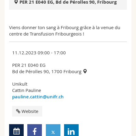
PER 21 E040 EG, Bd de Pérolles 90, Fribourg
Math.-Nat. und Med. Fak.
Mitarbeitende
Webmail
Interfakultär
Doktorierende
Vorlesungsverzeichnis
Viens donner ton sang à Fribourg grâce à la venue du
centre de Transfusion Fribourgeois !
MyUnifr
11.12.2023 09:00 - 17:00
PER 21 E040 EG
Bd de Pérolles 90, 1700 Fribourg
Unikult
Cattin Pauline
pauline.cattin@unifr.ch
Website