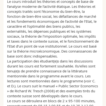
Le cours introduit les théories et concepts de base de
Sciences et médecine
Collaborateurs
Webmail
l’analyse moderne de l’activité étatique. Les théories et
concepts traités sont l’économie du bien-être, la
Interfacultaire
Doctorants
fonction de bien-être social, les défaillances de marché
Programme des cours
et les fondements économiques de l’activité de l’Etat, le
caractère et l'optimalité des biens publics, les
MyUnifr
externalités, les dépenses publiques et les systèmes
sociaux, la théorie de l’imposition optimale, les impôts
et taxes dans le contexte suisse, et le fonctionnement de
l’Etat d’un point de vue institutionnel. Le cours est basé
sur la théorie microéconomique. Des connaissances de
base sont donc indispensables.
La participation des étudiant(e)s dans les discussions
durant les cours est fortement souhaitée. Ils/elles sont
tenu(e)s de prendre connaissance de la littérature
mentionnée dans le programme avant le cours. Les
lectures sont mentionnées dans le programme (voir C.
et D.). Le cours suit le manuel « Public Sector Economics
» de Richard W. Tresch (2008) et des exemples tirés du
contexte suisse sont développés dans le cours.
Le cours se déroulera en blocs de 2 x 95-100 minutes,
respectivement de 08.15 à 09.55 et de 10.25 à 12.00.