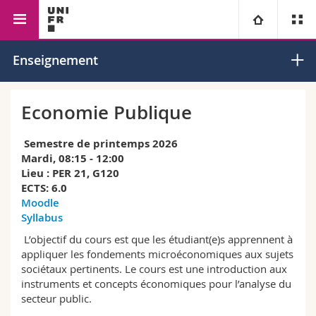
Faculté des sciences économiques
Economie
Economie
Université
Enseignement
et sociales et du management
politique
publique
Facultés
Etudes
Economie Publique
Vous êtes
Campus
Théologie
Semestre de printemps 2026
Mardi, 08:15 - 12:00
Recherche
Lieu : PER 21, G120
Ressources
Droit
Futurs étudiants
ECTS: 6.0
Moodle
Université
Sciences économiques et sociales et management
Etudiants
Annuaire du personnel
Syllabus
L’objectif du cours est que les étudiant(e)s apprennent à
Formation continue
Lettres et sciences humaines
Médias
Plan d'accès
appliquer les fondements microéconomiques aux sujets
sociétaux pertinents. Le cours est une introduction aux
instruments et concepts économiques pour l’analyse du
Sciences de l'éducation et de la formation
Chercheurs
Bibliothèques
secteur public.