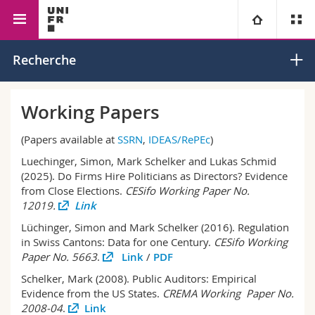
Faculté des sciences économiques
Economie
Economie
Université
Recherche
et sociales et du management
politique
publique
Facultés
Etudes
Working Papers
Vous êtes
Campus
Théologie
(Papers available at
SSRN
,
IDEAS/RePEc
)
Luechinger, Simon, Mark Schelker and Lukas Schmid
Recherche
Ressources
Droit
Futurs étudiants
(2025). Do Firms Hire Politicians as Directors? Evidence
from Close Elections.
CESifo Working Paper No.
12019.
Link
Université
Sciences économiques et sociales et management
Etudiants
Annuaire du personnel
Lüchinger, Simon and Mark Schelker (2016). Regulation
in Swiss Cantons: Data for one Century.
CESifo Working
Formation continue
Lettres et sciences humaines
Médias
Plan d'accès
Paper No. 5663
.
Link
/
PDF
Schelker, Mark (2008). Public Auditors: Empirical
Sciences de l'éducation et de la formation
Chercheurs
Bibliothèques
Evidence from the US States.
CREMA Working Paper No.
2008-04
.
Link