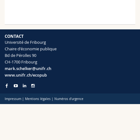
Sciences et médecine
Collaborateurs
Webmail
Interfacultaire
Doctorants
Programme des cours
CONTACT
MyUnifr
Université de Fribourg
Chaire d'économie publique
Bd de Pérolles 90
CH-1700 Fribourg
mark.schelker@unifr.ch
www.unifr.ch/ecopub
Impressum
|
Mentions légales
|
Numéros d'urgence