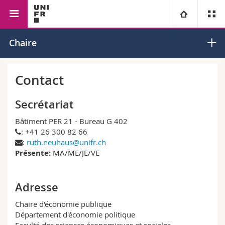
Faculté des sciences économiques
Economie
Economie
Université
Chaire
et sociales et du management
politique
publique
Facultés
Etudes
Contact
Vous êtes
Campus
Théologie
Secrétariat
Bâtiment PER 21 - Bureau G 402
Recherche
Ressources
Droit
Futurs étudiants
: +41 26 300 82 66
:
ruth.neuhaus@unifr.ch
Université
Sciences économiques et sociales et management
Etudiants
Annuaire du personnel
Présente:
MA/ME/JE/VE
Formation continue
Lettres et sciences humaines
Médias
Plan d'accès
Adresse
Chaire d'économie publique
Sciences de l'éducation et de la formation
Chercheurs
Bibliothèques
Département d'économie politique
Faculté des sciences économiques et sociales