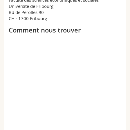
Sciences et médecine
Collaborateurs
Webmail
Université de Fribourg
Bd de Pérolles 90
CH - 1700 Fribourg
Interfacultaire
Doctorants
Programme des cours
Comment nous trouver
MyUnifr