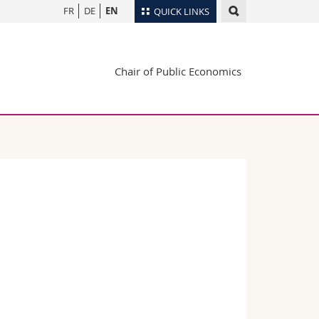
FR
DE
EN
QUICK LINKS
Directory
Chair of Public Economics
Maps/Orientation
tudents
Libraries
Webmail
Course catalogue
MyUnifr