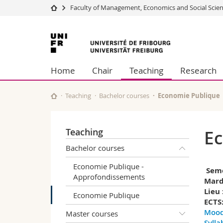
Faculty of Management, Economics and Social Scie
University
Facultie
University
Studies
Theolo
of
Campus
Law
Home
Chair
Teaching
Research
Research
Managem
Fribourg
University
Humani
Continuing education
Educati
Teaching
Bachelor courses
Economie Publique
Science
Interfac
Teaching
Ec
Bachelor courses
Economie Publique -
Seme
Approfondissements
Mardi
Lieu 
Economie Publique
ECTS:
Mood
Master courses
Sylla