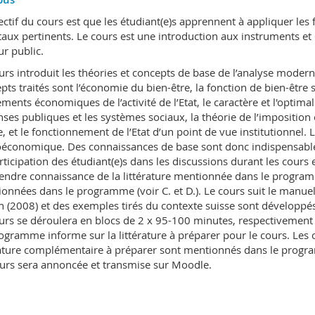
ectif du cours est que les étudiant(e)s apprennent à appliquer l
taux pertinents. Le cours est une introduction aux instruments e
ur public.
urs introduit les théories et concepts de base de l’analyse moderne 
pts traités sont l’économie du bien-être, la fonction de bien-être s
ments économiques de l’activité de l’Etat, le caractère et l'optimali
ses publiques et les systèmes sociaux, la théorie de l’imposition 
e, et le fonctionnement de l’Etat d’un point de vue institutionnel. 
économique. Des connaissances de base sont donc indispensabl
rticipation des étudiant(e)s dans les discussions durant les cours e
endre connaissance de la littérature mentionnée dans le programm
onnées dans le programme (voir C. et D.). Le cours suit le manuel
h (2008) et des exemples tirés du contexte suisse sont développés
urs se déroulera en blocs de 2 x 95-100 minutes, respectivement 
ogramme informe sur la littérature à préparer pour le cours. Les 
rature complémentaire à préparer sont mentionnés dans le progra
urs sera annoncée et transmise sur Moodle.