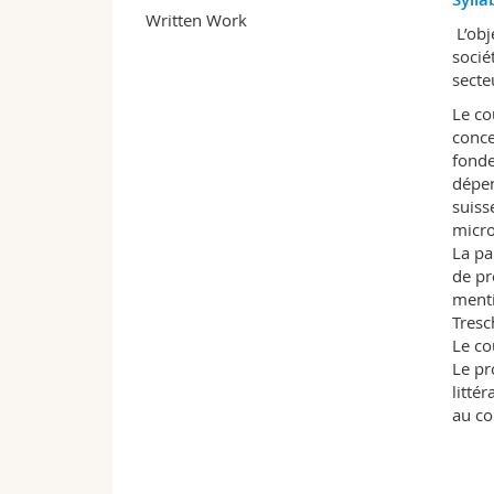
Written Work
L’obj
socié
secte
Le co
conce
fonde
dépen
suiss
micro
La pa
de pr
menti
Tresc
Le co
Le pr
litté
au co