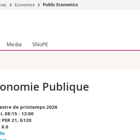
nces
Economics
Public Economics
s
You are
gy
Prospective s
Students
Media
SNoPE
ent, Economics and Social sciences
Medias
ties
Researchers
on
Employees
 and Medicine
PhD students
ulty
onomie Publique
stre de printemps 2026
, 08:15 - 12:00
: PER 21, G120
 6.0
le
bus