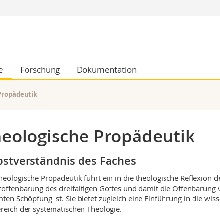
Informationen 
k.
Studieninteressier
aftliche Fak.
Studierende
e
Forschung
Dokumentation
d Sozialwissenschaftliche Fak.
Medien
Fak.
Forschende
ungs- und Bildungswissenschaften
Mitarbeitende
Propädeutik
 Med. Fak.
Doktorierende
eologische Propädeutik
bstverständnis des Faches
heologische Propädeutik führt ein in die theologische Reflexion d
toffenbarung des dreifaltigen Gottes und damit die Offenbarung
ten Schöpfung ist. Sie bietet zugleich eine Einführung in die wi
reich der systematischen Theologie.