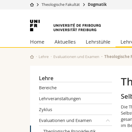
Theologische Fakultät
Dogmatik
Universität
Fakultäten
Universität
Studium
Theologische Fa
Freiburg
Campus
Rechtswissensch
Home
Aktuelles
Lehrstühle
Lehr
Forschung
Wirtschafts- un
Universität
Philosophische 
Weiterbildung
Fak. für Erzieh
Lehre
Evaluationen und Examen
Theologische 
Math.-Nat. und
Interfakultär
Lehre
Th
Bereiche
Sel
Lehrveranstaltungen
Die T
Zyklus
Selbs
gesam
Evaluationen und Examen
im Be
Theologische Propädeutik