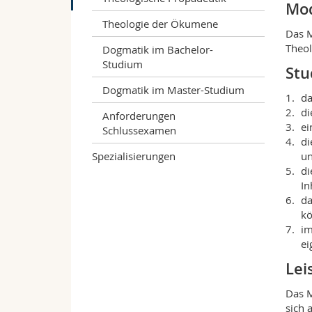
Mod
Theologie der Ökumene
Das M
Theol
Dogmatik im Bachelor-
Studium
Stu
Dogmatik im Master-Studium
da
di
Anforderungen
ei
Schlussexamen
di
Spezialisierungen
un
di
In
da
kö
im
ei
Lei
Das M
sich 