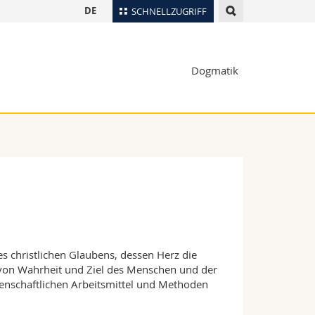
DE
SCHNELLZUGRIFF
für
Personenverzeichnis
Dogmatik
Ortsplan
te
Bibliotheken
Webmail
Vorlesungsverzeichnis
MyUnifr
es christlichen Glaubens, dessen Herz die
 von Wahrheit und Ziel des Menschen und der
ssenschaftlichen Arbeitsmittel und Methoden