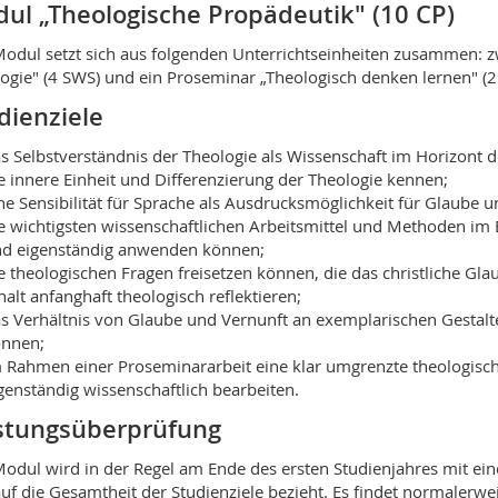
ul „Theologische Propädeutik" (10 CP)
odul setzt sich aus folgenden Unterrichtseinheiten zusammen: z
ogie" (4 SWS) und ein Proseminar „Theologisch denken lernen" (2
dienziele
s Selbstverständnis der Theologie als Wissenschaft im Horizont 
e innere Einheit und Differenzierung der Theologie kennen;
ne Sensibilität für Sprache als Ausdrucksmöglichkeit für Glaube 
e wichtigsten wissenschaftlichen Arbeitsmittel und Methoden im
d eigenständig anwenden können;
e theologischen Fragen freisetzen können, die das christliche Gla
halt anfanghaft theologisch reflektieren;
s Verhältnis von Glaube und Vernunft an exemplarischen Gestalt
nnen;
 Rahmen einer Proseminararbeit eine klar umgrenzte theologisc
genständig wissenschaftlich bearbeiten.
stungsüberprüfung
odul wird in der Regel am Ende des ersten Studienjahres mit e
auf die Gesamtheit der Studienziele bezieht. Es findet normalerwe