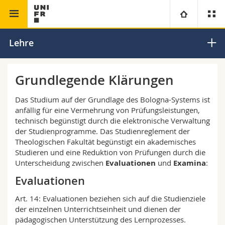
Theologische Fakultät
Dogmatik
Universität
Lehre
Fakultäten
Studium
Grundlegende Klärungen
Informationen für
Campus
Theologische Fak.
Das Studium auf der Grundlage des Bologna-Systems ist
anfällig für eine Vermehrung von Prüfungsleistungen,
technisch begünstigt durch die elektronische Verwaltung
Forschung
Ressourcen
Rechtswissenschaftliche Fak.
Studieninteressierte
der Studienprogramme. Das Studienreglement der
Theologischen Fakultät begünstigt ein akademisches
Universität
Wirtschafts- und Sozialwissenschaftliche Fak.
Studierende
Personenverzeichnis
Studieren und eine Reduktion von Prüfungen durch die
Unterscheidung zwischen
Evaluationen
und
Examina
:
Weiterbildung
Philosophische Fak.
Medien
Evaluationen
Ortsplan
Art. 14: Evaluationen beziehen sich auf die Studienziele
Fak. für Erziehungs- und Bildungswissenschaften
Forschende
Bibliotheken
der einzelnen Unterrichtseinheit und dienen der
pädagogischen Unterstützung des Lernprozesses.