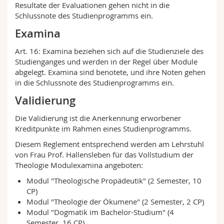
Resultate der Evaluationen gehen nicht in die
Math.-Nat. und Med. Fak.
Mitarbeitende
Webmail
Schlussnote des Studienprogramms ein.
Examina
Interfakultär
Doktorierende
Vorlesungsverzeichnis
Art. 16: Examina beziehen sich auf die Studienziele des
Studienganges und werden in der Regel über Module
MyUnifr
abgelegt. Examina sind benotete, und ihre Noten gehen
in die Schlussnote des Studienprogramms ein.
Validierung
Die Validierung ist die Anerkennung erworbener
Kreditpunkte im Rahmen eines Studienprogramms.
Diesem Reglement entsprechend werden am Lehrstuhl
von Frau Prof. Hallensleben für das Vollstudium der
Theologie Modulexamina angeboten:
Modul "Theologische Propädeutik" (2 Semester, 10
CP)
Modul "Theologie der Ökumene" (2 Semester, 2 CP)
Modul "Dogmatik im Bachelor-Studium" (4
Semester, 16 CP)