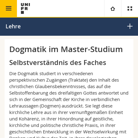
Theologische Fakultät
Dogmatik
Universität
Lehre
Fakultäten
Studium
Dogmatik im Master-Studium
Informationen für
Campus
Theologische Fak.
Selbstverständnis des Faches
Die Dogmatik studiert in verschiedenen
Forschung
Ressourcen
Rechtswissenschaftliche Fak.
Studieninteressierte
perspektivischen Zugängen (Traktate) den Inhalt des
christlichen Glaubensbekenntnisses, das auf die
Universität
Wirtschafts- und Sozialwissenschaftliche Fak.
Studierende
Selbstoffenbarung des dreifaltigen Gottes antwortet und
Personenverzeichnis
sich in der Gemeinschaft der Kirche in verbindlichen
Lehraussagen (Dogmen) ausdrückt. Sie legt diese
Weiterbildung
Philosophische Fak.
Medien
Ortsplan
kirchliche Lehre aus in ihrer vernunftgemäßen Einheit
und Kohärenz, in ihrer Hinordnung auf geistliche,
kirchliche und politische christliche Praxis, in ihrer
Fak. für Erziehungs- und Bildungswissenschaften
Forschende
Bibliotheken
geschichtlichen Entwicklung in der Wechselwirkung mit