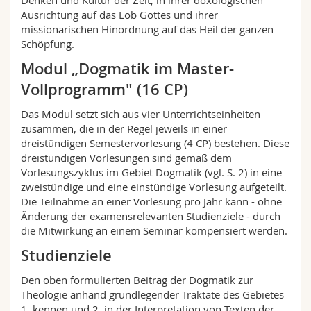
Denken und Kultur der Zeit, in ihrer doxologischen
Math.-Nat. und Med. Fak.
Mitarbeitende
Webmail
Ausrichtung auf das Lob Gottes und ihrer
missionarischen Hinordnung auf das Heil der ganzen
Schöpfung.
Interfakultär
Doktorierende
Vorlesungsverzeichnis
Modul „Dogmatik im Master-
MyUnifr
Vollprogramm" (16 CP)
Das Modul setzt sich aus vier Unterrichtseinheiten
zusammen, die in der Regel jeweils in einer
dreistündigen Semestervorlesung (4 CP) bestehen. Diese
dreistündigen Vorlesungen sind gemäß dem
Vorlesungszyklus im Gebiet Dogmatik (vgl. S. 2) in eine
zweistündige und eine einstündige Vorlesung aufgeteilt.
Die Teilnahme an einer Vorlesung pro Jahr kann - ohne
Änderung der examensrelevanten Studienziele - durch
die Mitwirkung an einem Seminar kompensiert werden.
Studienziele
Den oben formulierten Beitrag der Dogmatik zur
Theologie anhand grundlegender Traktate des Gebietes
1. kennen und 2. in der Interpretation von Texten der