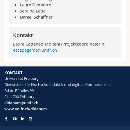
Laure Demièrre
Seraina Letta
Daniel Schaffner
Kontakt
Laura Cattaneo-Molteni (Projektkoordinatorin)
escapegame@unifr.ch
KONTAKT
Universität Freiburg
Dienststelle für Hochschuldidaktik und digitale Kompetenzen
Bd de Pérolles 90
CH-1700 Fribourg
didanum@unifr.ch
www.unifr.ch/didanum