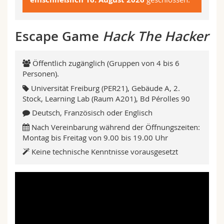
Math.-Nat. und Med. Fak.
Mitarbeitende
Webmail
Escape Game
Hack The Hacker
Interfakultär
Doktorierende
Vorlesungsverzeichnis
MyUnifr
Öffentlich zugänglich (Gruppen von 4 bis 6
Personen).
Universität Freiburg (PER21), Gebäude A, 2.
Stock, Learning Lab (Raum A201), Bd Pérolles 90
Deutsch, Französisch oder Englisch
Nach Vereinbarung während der Öffnungszeiten:
Montag bis Freitag von 9.00 bis 19.00 Uhr
Keine technische Kenntnisse vorausgesetzt