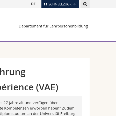
DE
SCHNELLZUGRIFF
für
Personenverzeichnis
Departement für Lehrpersonenbildung
Ortsplan
te
Bibliotheken
Webmail
Vorlesungsverzeichnis
MyUnifr
ahrung
périence (VAE)
s 27 Jahre alt und verfügen über
evante Kompetenzen erworben haben? Zudem
diplomstudium an der Universität Freiburg