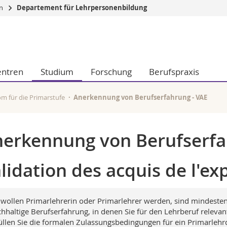
en
Departement für Lehrpersonenbildung
Informationen 
k.
Studieninteressier
aftliche Fak.
Studierende
entren
Studium
Forschung
Berufspraxis
d Sozialwissenschaftliche Fak.
Medien
Fak.
Forschende
ungs- und Bildungswissenschaften
Mitarbeitende
m für die Primarstufe
Anerkennung von Berufserfahrung - VAE
 Med. Fak.
Doktorierende
erkennung von Berufserf
lidation des acquis de l'ex
 wollen Primarlehrerin oder Primarlehrer werden, sind mindesten
chhaltige Berufserfahrung, in denen Sie für den Lehrberuf rel
üllen Sie die formalen Zulassungsbedingungen für ein Primarlehr