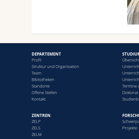
DEPARTEMENT
STUDIU
Profil
Übersich
Struktur und Organisation
Unterrich
Team
Unterrich
Bibliotheken
Unterric
Standorte
Termine 
Offene Stellen
Doktorat
Kontakt
Studienb
ZENTREN
FORSC
ZELP
Schwerp
ZELS
Projekte
ZELM