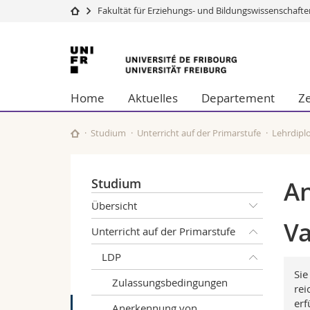
Fakultät für Erziehungs- und Bildungswissenschaft
Universität
Fakultäten
Universität
Studium
Theologische Fa
Freiburg
Campus
Rechtswissensch
Home
Aktuelles
Departement
Z
Forschung
Wirtschafts- un
Universität
Philosophische 
Weiterbildung
Fak. für Erzieh
Studium
Unterricht auf der Primarstufe
Lehrdiplo
Math.-Nat. und
Interfakultär
Studium
An
Übersicht
Va
Unterricht auf der Primarstufe
LDP
Sie
Zulassungsbedingungen
rei
erf
Anerkennung von