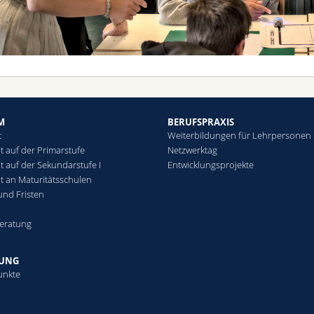
M
BERUFSPRAXIS
t
Weiterbildungen für Lehrpersonen
t auf der Primarstufe
Netzwerktag
t auf der Sekundarstufe I
Entwicklungsprojekte
ht an Maturitätsschulen
und Fristen
eratung
HUNG
unkte