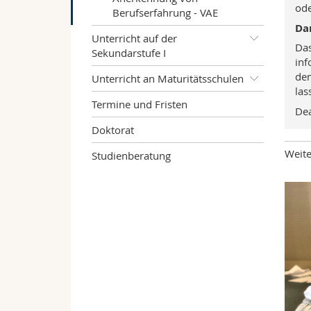
ode
Berufserfahrung - VAE
Dan
Unterricht auf der
Das
Sekundarstufe I
inf
dem
Unterricht an Maturitätsschulen
las
Termine und Fristen
Dea
Doktorat
Weite
Studienberatung