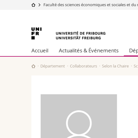
Faculté des sciences économiques et sociales et 
Université
Facultés
Université
Etudes
Théologie
Campus
Droit
de
Recherche
Sciences é
Accueil
Actualités & Événements
Dép
Université
Lettres et
Fribourg
Formation continue
Sciences de
Sciences e
Département
Collaborateurs
Selon la Chaire
Sc
Interfacult