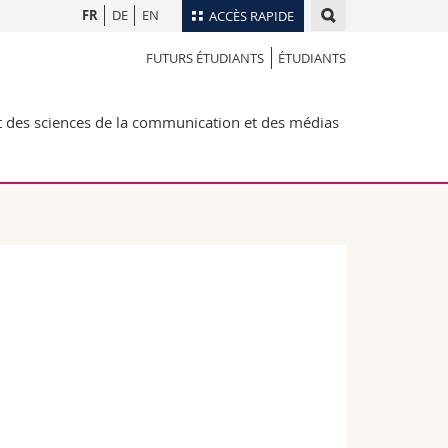
FR
DE
EN
ACCÈS RAPIDE
FUTURS ÉTUDIANTS
ÉTUDIANTS
Annuaire du personnel
Plan d'accès
nts
des sciences de la communication et des médias
Bibliothèques
Webmail
rs
Programme des cours
MyUnifr