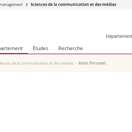
du management
Sciences de la communication et des médias
Vous êtes
Futurs étudia
Département 
Etudiants
conomiques et sociales et management
Médias
artement
Études
Recherche
 sciences humaines
Chercheurs
 l'éducation et de la formation
Collaborateu
t médecine
Doctorants
iences de la communication et des médias
Alain Perusset
aire