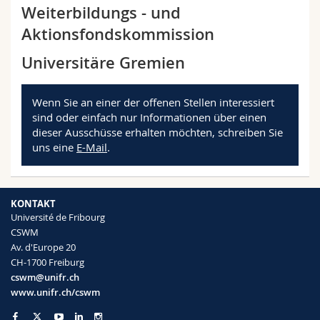
Weiterbildungs - und
Math.-Nat. und Med. Fak.
Mitarbeitende
Webmail
Aktionsfondskommission
Interfakultär
Doktorierende
Vorlesungsverzeichnis
Universitäre Gremien
MyUnifr
Wenn Sie an einer der offenen Stellen interessiert
sind oder einfach nur Informationen über einen
dieser Ausschüsse erhalten möchten, schreiben Sie
uns eine
E-Mail
.
KONTAKT
Université de Fribourg
CSWM
Av. d'Europe 20
CH-1700 Freiburg
cswm@unifr.ch
www.unifr.ch/cswm