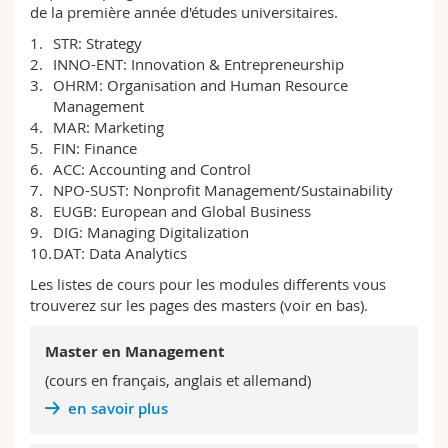
de la première année d'études universitaires.
Sciences et médecine
Collaborateurs
Webmail
STR: Strategy
INNO-ENT: Innovation & Entrepreneurship
Interfacultaire
Doctorants
Programme des cours
OHRM: Organisation and Human Resource
Management
MyUnifr
MAR: Marketing
FIN: Finance
ACC: Accounting and Control
NPO-SUST: Nonprofit Management/Sustainability
EUGB: European and Global Business
DIG: Managing Digitalization
DAT: Data Analytics
Les listes de cours pour les modules differents vous
trouverez sur les pages des masters (voir en bas).
Master en Management
(cours en français, anglais et allemand)
en savoir plus