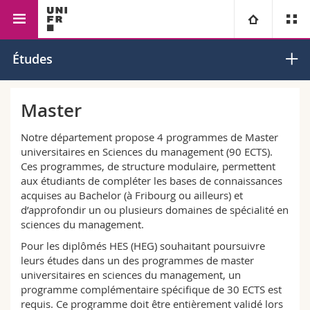
Faculté des sciences économiques et sociales
Management
Université
Études
et du management
Facultés
Etudes
Master
Vous êtes
Campus
Théologie
Notre département propose 4 programmes de Master
universitaires en Sciences du management (90 ECTS).
Ces programmes, de structure modulaire, permettent
Recherche
Ressources
Droit
Futurs étudiants
aux étudiants de compléter les bases de connaissances
acquises au Bachelor (à Fribourg ou ailleurs) et
Université
Sciences économiques et sociales et management
Etudiants
Annuaire du personnel
d’approfondir un ou plusieurs domaines de spécialité en
sciences du management.
Formation continue
Lettres et sciences humaines
Médias
Pour les diplômés HES (HEG) souhaitant poursuivre
Plan d'accès
leurs études dans un des programmes de master
universitaires en sciences du management, un
Sciences de l'éducation et de la formation
Chercheurs
Bibliothèques
programme complémentaire spécifique de 30 ECTS est
requis. Ce programme doit être entièrement validé lors