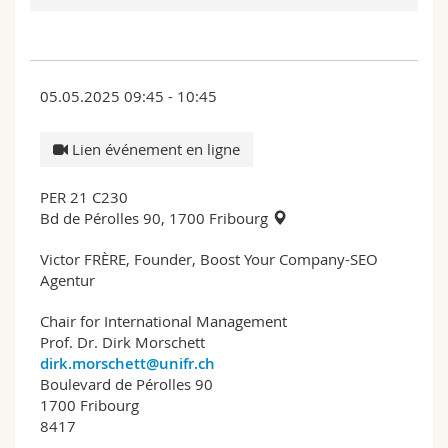
Sciences et médecine
Collaborateurs
Webmail
Interfacultaire
Doctorants
Programme des cours
05.05.2025 09:45 - 10:45
MyUnifr
Lien événement en ligne
PER 21 C230
Bd de Pérolles 90, 1700 Fribourg
Victor FRÈRE, Founder, Boost Your Company-SEO
Agentur
Chair for International Management
Prof. Dr. Dirk Morschett
dirk.morschett@unifr.ch
Boulevard de Pérolles 90
1700 Fribourg
8417