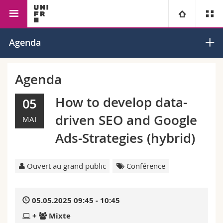
Faculté des sciences économiques et sociales
Management
Université
Agenda
et du management
Facultés
Etudes
Agenda
Vous êtes
Campus
Théologie
How to develop data-
05
driven SEO and Google
MAI
Recherche
Ressources
Droit
Futurs étudiants
Ads-Strategies (hybrid)
Université
Sciences économiques et sociales et management
Etudiants
Annuaire du personnel
Ouvert au grand public
Conférence
Formation continue
Lettres et sciences humaines
Médias
Plan d'accès
05.05.2025 09:45 - 10:45
Sciences de l'éducation et de la formation
Chercheurs
Bibliothèques
+
Mixte