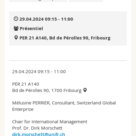
Sciences et médecine
Collaborateurs
Webmail
29.04.2024 09:15 - 11:00
Interfacultaire
Doctorants
Programme des cours
Présentiel
MyUnifr
PER 21 A140, Bd de Pérolles 90, Fribourg
29.04.2024 09:15 - 11:00
PER 21 A140
Bd de Pérolles 90, 1700 Fribourg
Mélusine PERRIER, Consultant, Switzerland Global
Enterprise
Chair for International Management
Prof. Dr. Dirk Morschett
dirk.morschett@unifr.ch