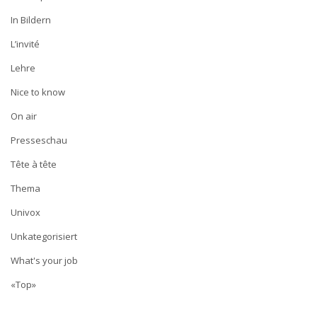
In Bildern
L’invité
Lehre
Nice to know
On air
Presseschau
Tête à tête
Thema
Univox
Unkategorisiert
What's your job
«Top»