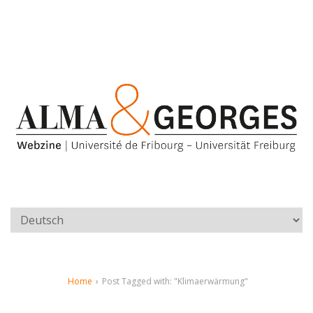
Home
›
Post Tagged with: "Klimaerwärmung"