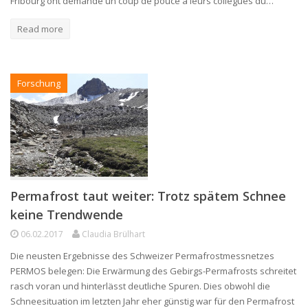
Fribourg ont demandé un coup de pouce à leurs collègues du…
Read more
Forschung
Permafrost taut weiter: Trotz spätem Schnee
keine Trendwende
06.02.2017
Claudia Brülhart
Die neusten Ergebnisse des Schweizer Permafrostmessnetzes
PERMOS belegen: Die Erwärmung des Gebirgs-Permafrosts schreitet
rasch voran und hinterlässt deutliche Spuren. Dies obwohl die
Schneesituation im letzten Jahr eher günstig war für den Permafrost