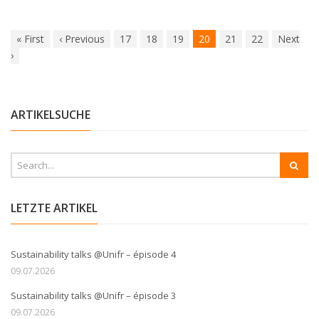
«
First
‹
Previous
17
18
19
20
21
22
Next
›
ARTIKELSUCHE
LETZTE ARTIKEL
Sustainability talks @Unifr – épisode 4
09.07.2026
Sustainability talks @Unifr – épisode 3
09.07.2026