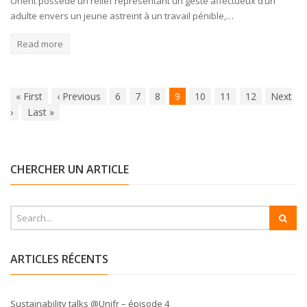
Orient possède un relief représentant un geste affectueux d’un
adulte envers un jeune astreint à un travail pénible,…
Read more
«
First
‹
Previous
6
7
8
9
10
11
12
Next
›
Last
»
CHERCHER UN ARTICLE
ARTICLES RÉCENTS
Sustainability talks @Unifr – épisode 4