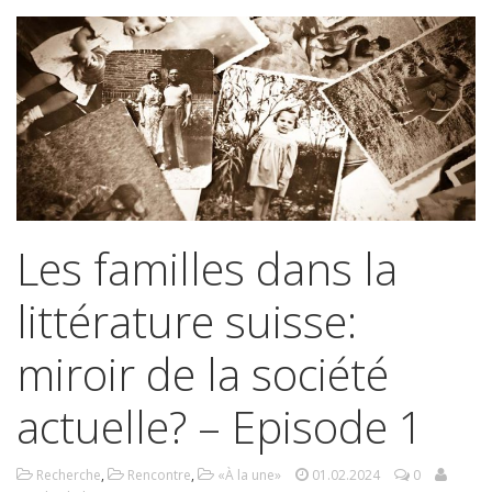
Les familles dans la
littérature suisse:
miroir de la société
actuelle? – Episode 1
Recherche
,
Rencontre
,
«À la une»
01.02.2024
0