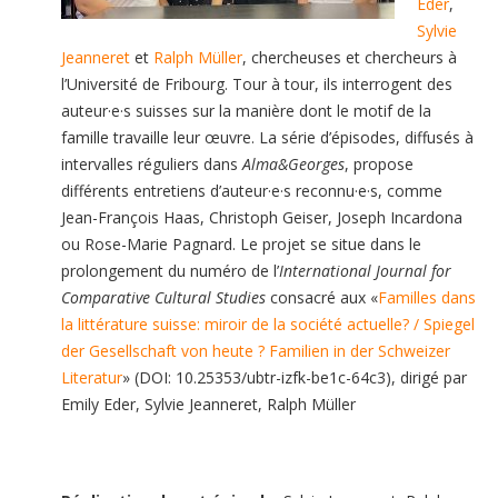
Eder
,
Sylvie
Jeanneret
et
Ralph Müller
, chercheuses et chercheurs à
l’Université de Fribourg. Tour à tour, ils interrogent des
auteur·e·s suisses sur la manière dont le motif de la
famille travaille leur œuvre. La série d’épisodes, diffusés à
intervalles réguliers dans
Alma&Georges
, propose
différents entretiens d’auteur·e·s reconnu·e·s, comme
Jean-François Haas, Christoph Geiser, Joseph Incardona
ou Rose-Marie Pagnard. Le projet se situe dans le
prolongement du numéro de l’
International Journal for
Comparative Cultural Studies
consacré aux «
Familles dans
la littérature suisse: miroir de la société actuelle? / Spiegel
der Gesellschaft von heute ? Familien in der Schweizer
Literatur
» (DOI: 10.25353/ubtr-izfk-be1c-64c3), dirigé par
Emily Eder, Sylvie Jeanneret, Ralph Müller