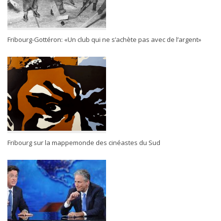
Fribourg-Gottéron: «Un club qui ne s’achète pas avec de l’argent»
Fribourg sur la mappemonde des cinéastes du Sud