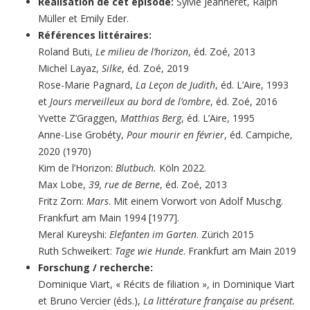
Réalisation de cet épisode:
Sylvie Jeanneret, Ralph
Müller et Emily Eder.
Références littéraires:
Roland Buti,
Le milieu de l’horizon
, éd. Zoé, 2013
Michel Layaz,
Silke
, éd. Zoé, 2019
Rose-Marie Pagnard,
La Leçon de Judith
, éd. L’Aire, 1993
et
Jours merveilleux au bord de l’ombre
, éd. Zoé, 2016
Yvette Z’Graggen,
Matthias Berg
, éd. L’Aire, 1995
Anne-Lise Grobéty,
Pour mourir en février
, éd. Campiche,
2020 (1970)
Kim de l’Horizon:
Blutbuch.
Köln 2022.
Max Lobe,
39, rue de Berne
, éd. Zoé, 2013
Fritz Zorn:
Mars
. Mit einem Vorwort von Adolf Muschg.
Frankfurt am Main 1994 [1977].
Meral Kureyshi:
Elefanten im Garten
. Zürich 2015
Ruth Schweikert:
Tage wie Hunde
. Frankfurt am Main 2019
Forschung / recherche:
Dominique Viart, « Récits de filiation », in Dominique Viart
et Bruno Vercier (éds.),
La littérature française au présent.