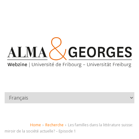
Home
›
Recherche
›
Les familles dans la littérature suisse:
miroir de la société actuelle? – Episode 1