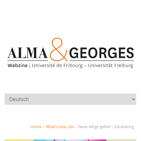
Home
›
What's your job
›
Neue Wege gehen – Jobsharing