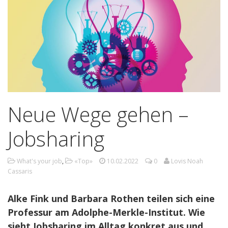
Neue Wege gehen –
Jobsharing
What's your job
,
«Top»
10.02.2022
0
Lovis Noah
Cassaris
Alke Fink und Barbara Rothen teilen sich eine
Professur am Adolphe-Merkle-Institut. Wie
sieht Jobsharing im Alltag konkret aus und