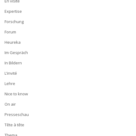
En visite
Expertise
Forschung
Forum
Heureka
Im Gespräch
In Bildern
L’invité
Lehre
Nice to know
On air
Presseschau
Tête à tête
Thema