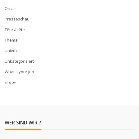
On air
Presseschau
Tête à tête
Thema
Univox
Unkategorisiert
What's your job
«Top»
WER SIND WIR ?