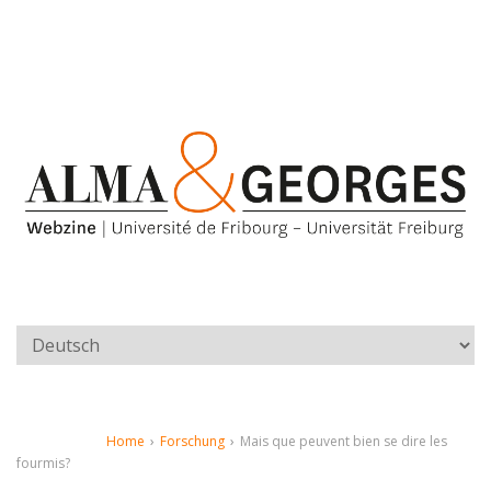
Home
›
Forschung
›
Mais que peuvent bien se dire les
fourmis?