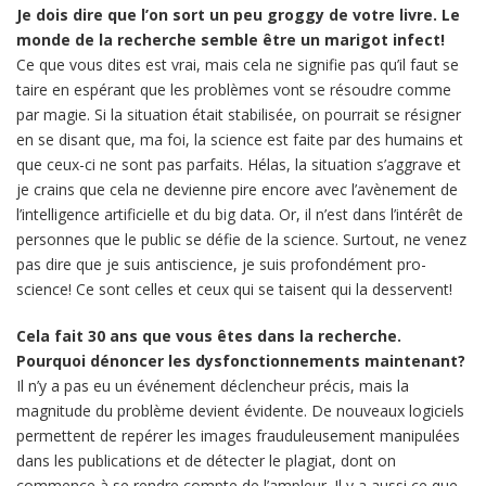
Je dois dire que l’on sort un peu groggy de votre livre. Le
monde de la recherche semble être un marigot infect!
Ce que vous dites est vrai, mais cela ne signifie pas qu’il faut se
taire en espérant que les problèmes vont se résoudre comme
par magie. Si la situation était stabilisée, on pourrait se résigner
en se disant que, ma foi, la science est faite par des humains et
que ceux-ci ne sont pas parfaits. Hélas, la situation s’aggrave et
je crains que cela ne devienne pire encore avec l’avènement de
l’intelligence artificielle et du big data. Or, il n’est dans l’intérêt de
personnes que le public se défie de la science. Surtout, ne venez
pas dire que je suis antiscience, je suis profondément pro-
science! Ce sont celles et ceux qui se taisent qui la desservent!
Cela fait 30 ans que vous êtes dans la recherche.
Pourquoi dénoncer les dysfonctionnements maintenant?
Il n’y a pas eu un événement déclencheur précis, mais la
magnitude du problème devient évidente. De nouveaux logiciels
permettent de repérer les images frauduleusement manipulées
dans les publications et de détecter le plagiat, dont on
commence à se rendre compte de l’ampleur. Il y a aussi ce que