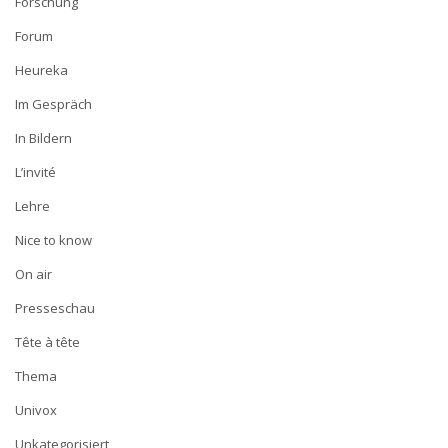
Forschung
Forum
Heureka
Im Gespräch
In Bildern
L’invité
Lehre
Nice to know
On air
Presseschau
Tête à tête
Thema
Univox
Unkategorisiert