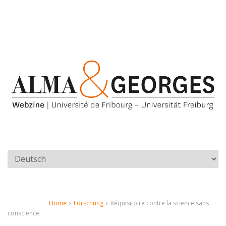
Home
›
Forschung
›
Réquisitoire contre la science sans
conscience.