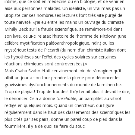
intime, que ce soit en médecine ou en biologie, et de venir en
aide aux personnes malades. Un idéaliste, un vrai mais pas un
utopiste car ses nombreuses lectures l’ont très vite purgé de
toute naïveté. «J’ai eu entre les mains un ouvrage du chimiste
Mihály Beck sur la fraude scientifique, se remémore-t-il dans
son livre, celui-ci relatait l’histoire de l’homme de Piltdown (une
célèbre mystification paléoanthropologique, ndlr.) ou les
mystérieux tests de Piccardi (du nom d’un chimiste italien dont
les hypothèses sur l’effet des cycles solaires sur certaines
réactions chimiques sont controversées).»
Mais Csaba Szabo était certainement loin de s’imaginer qu’il
allait un jour à son tour prendre la plume pour dénoncer les
gravissimes dysfonctionnements du monde de la recherche:
Trop de plagiat! Trop de fraudes! Il n’y tenait plus: il devait le dire,
le dénoncer. Cela a donné
Unreliable
, un pamphlet au vitriol
rédigé en quelques mois. Quand un chercheur, qui figure
régulièrement dans le haut des classements des scientifiques les
plus cités par ses pairs, donne un pareil coup de pied dans la
fourmilière, il y a de quoi se faire du souci.