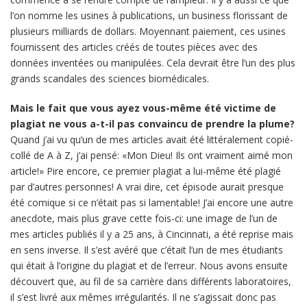
l’on nomme les usines à publications, un business florissant de
plusieurs milliards de dollars. Moyennant paiement, ces usines
fournissent des articles créés de toutes pièces avec des
données inventées ou manipulées. Cela devrait être l’un des plus
grands scandales des sciences biomédicales.
Mais le fait que vous ayez vous-même été victime de
plagiat ne vous a-t-il pas convaincu de prendre la plume?
Quand j’ai vu qu’un de mes articles avait été littéralement copié-
collé de A à Z, j’ai pensé: «Mon Dieu! Ils ont vraiment aimé mon
article!» Pire encore, ce premier plagiat a lui-même été plagié
par d’autres personnes! A vrai dire, cet épisode aurait presque
été comique si ce n’était pas si lamentable! J’ai encore une autre
anecdote, mais plus grave cette fois-ci: une image de l’un de
mes articles publiés il y a 25 ans, à Cincinnati, a été reprise mais
en sens inverse. Il s’est avéré que c’était l’un de mes étudiants
qui était à l’origine du plagiat et de l’erreur. Nous avons ensuite
découvert que, au fil de sa carrière dans différents laboratoires,
il s’est livré aux mêmes irrégularités. Il ne s’agissait donc pas