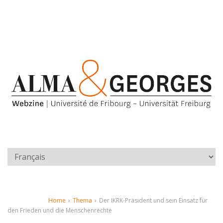
Home
›
Thema
›
Der IKRK-Präsident und sein Einsatz für
den Frieden und die Menschenrechte