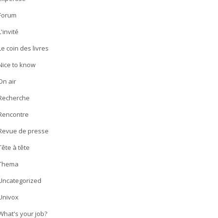
Forum
L'invité
Le coin des livres
Nice to know
On air
Recherche
Rencontre
Revue de presse
Tête à tête
Thema
Uncategorized
Univox
What's your job?