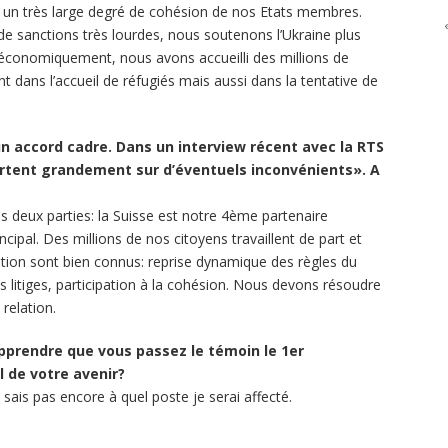
 un très large degré de cohésion de nos Etats membres.
e sanctions très lourdes, nous soutenons l’Ukraine plus
 économiquement, nous avons accueilli des millions de
nt dans l’accueil de réfugiés mais aussi dans la tentative de
n accord cadre. Dans un interview récent avec la RTS
ortent grandement sur d’éventuels inconvénients». A
s deux parties: la Suisse est notre 4ème partenaire
pal. Des millions de nos citoyens travaillent de part et
lation sont bien connus: reprise dynamique des règles du
es litiges, participation à la cohésion. Nous devons résoudre
 relation.
pprendre que vous passez le témoin le 1er
l de votre avenir?
e sais pas encore à quel poste je serai affecté.