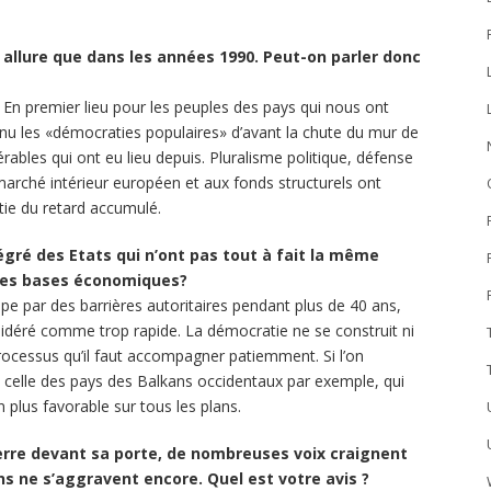
e allure que dans les années 1990. Peut-on parler donc
. En premier lieu pour les peuples des pays qui nous ont
nu les «démocraties populaires» d’avant la chute du mur de
rables qui ont eu lieu depuis. Pluralisme politique, défense
arché intérieur européen et aux fonds structurels ont
ie du retard accumulé.
ntégré des Etats qui n’ont pas tout à fait la même
mes bases économiques?
e par des barrières autoritaires pendant plus de 40 ans,
sidéré comme trop rapide. La démocratie ne se construit ni
rocessus qu’il faut accompagner patiemment. Si l’on
celle des pays des Balkans occidentaux par exemple, qui
n plus favorable sur tous les plans.
erre devant sa porte, de nombreuses voix craignent
s ne s’aggravent encore. Quel est votre avis ?