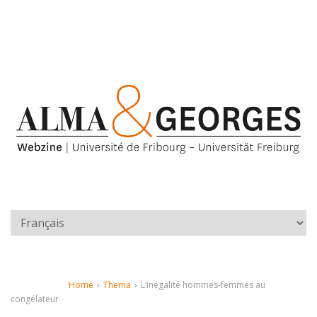
Home
›
Thema
›
L’inégalité hommes-femmes au
congélateur