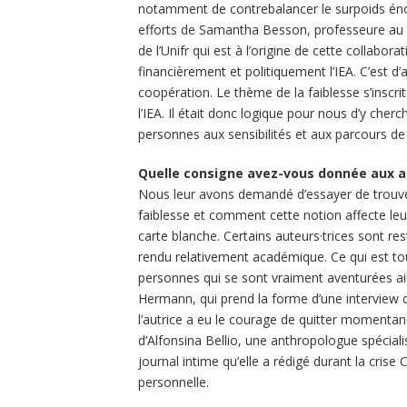
notamment de contrebalancer le surpoids énor
efforts de Samantha Besson, professeure au 
de l’Unifr qui est à l’origine de cette collabor
financièrement et politiquement l’IEA. C’est d’a
coopération. Le thème de la faiblesse s’insc
l’IEA. Il était donc logique pour nous d’y cherch
personnes aux sensibilités et aux parcours de 
Quelle consigne avez-vous donnée aux a
Nous leur avons demandé d’essayer de trouver
faiblesse et comment cette notion affecte leur 
carte blanche. Certains auteurs·trices sont re
rendu relativement académique. Ce qui est tout
personnes qui se sont vraiment aventurées ail
Hermann, qui prend la forme d’une interview d
l’autrice a eu le courage de quitter momentan
d’Alfonsina Bellio, une anthropologue spéciali
journal intime qu’elle a rédigé durant la crise 
personnelle.