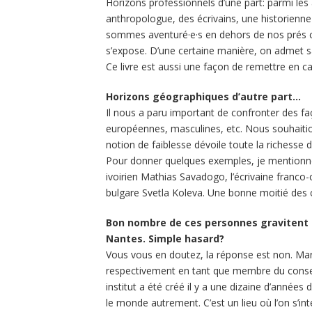
Horizons professionnels d’une part: parmi les
anthropologue, des écrivains, une historienne 
sommes aventuré·e·s en dehors de nos prés ca
s’expose. D’une certaine manière, on admet s
Ce livre est aussi une façon de remettre en c
Horizons géographiques d’autre part…
Il nous a paru important de confronter des fa
européennes, masculines, etc. Nous souhaition
notion de faiblesse dévoile toute la richesse 
Pour donner quelques exemples, je mentionnerai
ivoirien Mathias Savadogo, l’écrivaine fran
bulgare Svetla Koleva. Une bonne moitié des co
Bon nombre de ces personnes gravitent a
Nantes. Simple hasard?
Vous vous en doutez, la réponse est non. Mar
respectivement en tant que membre du conseil
institut a été créé il y a une dizaine d’année
le monde autrement. C’est un lieu où l’on s’int