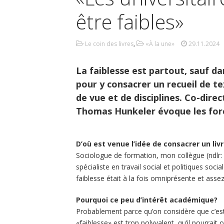
être faibles»
Le coin des livres
,
«À la une»
29.11.2024
La faiblesse est partout, sauf d
pour y consacrer un recueil de tex
de vue et de disciplines. Co-direc
Thomas Hunkeler évoque les forc
D’où est venue l’idée de consacrer un livr
Sociologue de formation, mon collègue (ndlr: 
spécialiste en travail social et politiques soc
faiblesse était à la fois omniprésente et asse
Pourquoi ce peu d’intérêt académique?
Probablement parce qu’on considère que c’est 
«faiblesse» est trop polyvalent, qu’il pourrait