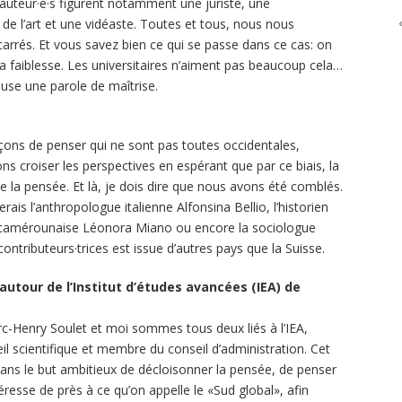
 auteur·e·s figurent notamment une juriste, une
de l’art et une vidéaste. Toutes et tous, nous nous
rrés. Et vous savez bien ce qui se passe dans ce cas: on
a faiblesse. Les universitaires n’aiment pas beaucoup cela…
ause une parole de maîtrise.
çons de penser qui ne sont pas toutes occidentales,
s croiser les perspectives en espérant que par ce biais, la
de la pensée. Et là, je dois dire que nous avons été comblés.
s l’anthropologue italienne Alfonsina Bellio, l’historien
co-camérounaise Léonora Miano ou encore la sociologue
ntributeurs·trices est issue d’autres pays que la Suisse.
utour de l’Institut d’études avancées (IEA) de
c-Henry Soulet et moi sommes tous deux liés à l’IEA,
 scientifique et membre du conseil d’administration. Cet
s dans le but ambitieux de décloisonner la pensée, de penser
éresse de près à ce qu’on appelle le «Sud global», afin