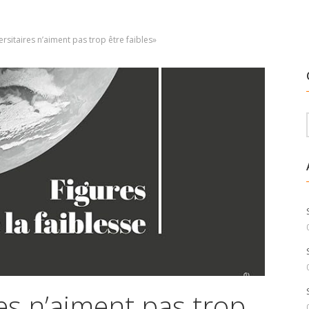
ersitaires n’aiment pas trop être faibles»
res n’aiment pas trop