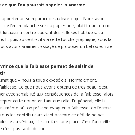
de ce que l’on pourrait appeler la «norme
 apporter un soin particulier au livre-objet. Nous avons
 de l’encre blanche sur du papier noir, plutôt que l’éternel
t lui aussi à contre-courant des réflexes habituels, du
. Et puis au centre, il y a cette touche graphique, sous la
 Nous avons vraiment essayé de proposer un bel objet livre
vrir ce que la faiblesse permet de saisir de
ti?
e thématique – nous a tous exposé·e·s. Normalement,
faiblesse. Ce que nous avons obtenu de très beau, c’est
er avec sensibilité aux conséquences de la faiblesse, alors
ter cette notion en tant que telle. En général, elle la
nt même où l’on prétend évoquer la faiblesse, on l’écrase
ous les contributeurs aient accepté ce défi de ne pas
sse au sérieux, c’est lui faire une place. C’est l’accueillir
ce n’est pas facile du tout.