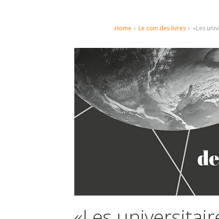
Home
›
Le coin des livres
›
«Les univ
«Les universitai