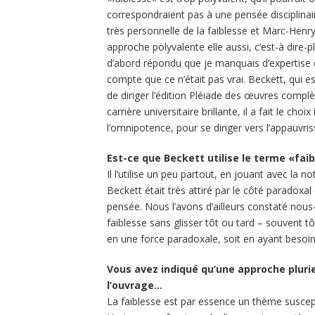
correspondraient pas à une pensée disciplina
très personnelle de la faiblesse et Marc-Henry
approche polyvalente elle aussi, c’est-à dire-plu
d’abord répondu que je manquais d’expertise en
compte que ce n’était pas vrai. Beckett, qui es
de diriger l’édition Pléiade des œuvres complè
carrière universitaire brillante, il a fait le ch
l’omnipotence, pour se diriger vers l’appauvriss
Est-ce que Beckett utilise le terme «faib
Il l’utilise un peu partout, en jouant avec la
Beckett était très attiré par le côté paradoxa
pensée. Nous l’avons d’ailleurs constaté nous-m
faiblesse sans glisser tôt ou tard – souvent tôt
en une force paradoxale, soit en ayant besoin
Vous avez indiqué qu’une approche pluriel
l’ouvrage…
La faiblesse est par essence un thème suscept