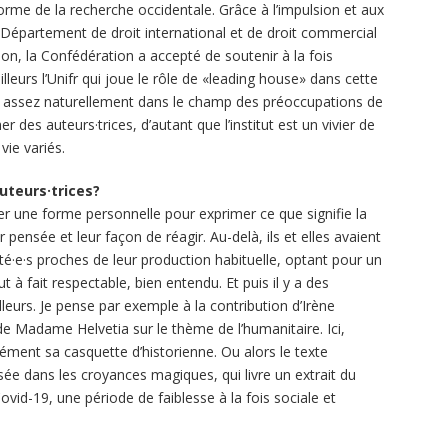
me de la recherche occidentale. Grâce à l’impulsion et aux
Département de droit international et de droit commercial
ation, la Confédération a accepté de soutenir à la fois
illeurs l’Unifr qui joue le rôle de «leading house» dans cette
rit assez naturellement dans le champ des préoccupations de
er des auteurs·trices, d’autant que l’institut est un vivier de
vie variés.
uteurs·trices?
 une forme personnelle pour exprimer ce que signifie la
pensée et leur façon de réagir. Au-delà, ils et elles avaient
sté·e·s proches de leur production habituelle, optant pour un
 à fait respectable, bien entendu. Et puis il y a des
leurs. Je pense par exemple à la contribution d’Irène
e Madame Helvetia sur le thème de l’humanitaire. Ici,
ément sa casquette d’historienne. Ou alors le texte
sée dans les croyances magiques, qui livre un extrait du
Covid-19, une période de faiblesse à la fois sociale et