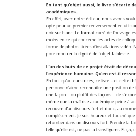
En tant qu’objet aussi, le livre s’écarte 
académique»…
En effet, avec notre éditeur, nous avons voulu
opté pour un premier renversement en utilisant
noir sur blanc. Le format carré de l’ouvrage es
moins en ce qui concerne les actes de colloque
forme de photos tirées d’installations vidéo.
pour montrer la dignité de l’objet faiblesse.
L’un des buts de ce projet était de décou
l’expérience humaine. Qu’en est-il ressor
En tant qu’auteurs·trices, ce livre – et cett
personne n’aime reconnaître une position de 
une façon – ou plutôt des façons – de s’expos
même que la maîtrise académique peine à accep
recouvre d’un discours fort et donc, au mome
complètement. Je suis heureux et touché que t
retomber dans un discours fort. Prendre la faible
telle qu’elle est, ne pas la transfigurer. Et ça, 