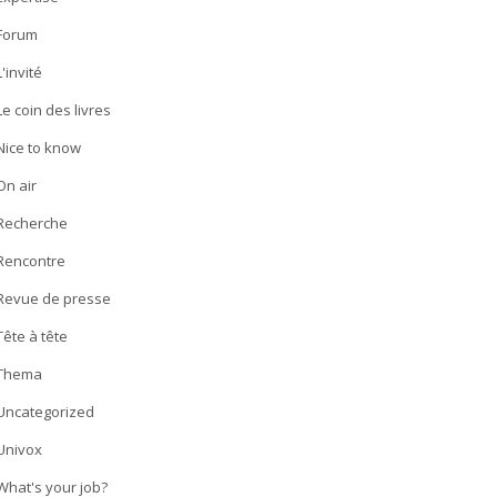
Forum
L'invité
Le coin des livres
Nice to know
On air
Recherche
Rencontre
Revue de presse
Tête à tête
Thema
Uncategorized
Univox
What's your job?