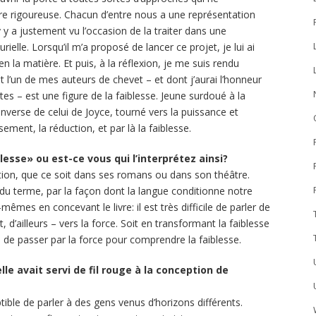
ire rigoureuse. Chacun d’entre nous a une représentation
 y a justement vu l’occasion de la traiter dans une
rielle. Lorsqu’il m’a proposé de lancer ce projet, je lui ai
 la matière. Et puis, à la réflexion, je me suis rendu
t l’un de mes auteurs de chevet – et dont j’aurai l’honneur
tes – est une figure de la faiblesse. Jeune surdoué à la
oix inverse de celui de Joyce, tourné vers la puissance et
ement, la réduction, et par là la faiblesse.
lesse» ou est-ce vous qui l’interprétez ainsi?
 notion, que ce soit dans ses romans ou dans son théâtre.
l du terme, par la façon dont la langue conditionne notre
êmes en concevant le livre: il est très difficile de parler de
, d’ailleurs – vers la force. Soit en transformant la faiblesse
 de passer par la force pour comprendre la faiblesse.
le avait servi de fil rouge à la conception de
ible de parler à des gens venus d’horizons différents.