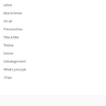
Lehre
Nice to know
On air
Presseschau
Tête à tête
Thema
Univox
Unkategorisiert
What's your job
«Top»