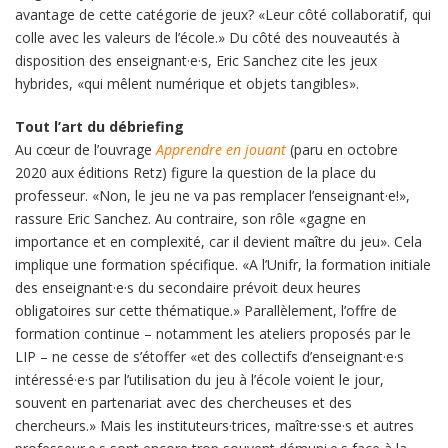
avantage de cette catégorie de jeux? «Leur côté collaboratif, qui
colle avec les valeurs de l’école.» Du côté des nouveautés à
disposition des enseignant·e·s, Eric Sanchez cite les jeux
hybrides, «qui mêlent numérique et objets tangibles».
Tout l’art du débriefing
Au cœur de l’ouvrage
Apprendre en jouant
(paru en octobre
2020 aux éditions Retz) figure la question de la place du
professeur. «Non, le jeu ne va pas remplacer l’enseignant·e!»,
rassure Eric Sanchez. Au contraire, son rôle «gagne en
importance et en complexité, car il devient maître du jeu». Cela
implique une formation spécifique. «A l’Unifr, la formation initiale
des enseignant·e·s du secondaire prévoit deux heures
obligatoires sur cette thématique.» Parallèlement, l’offre de
formation continue – notamment les ateliers proposés par le
LIP – ne cesse de s’étoffer «et des collectifs d’enseignant·e·s
intéressé·e·s par l’utilisation du jeu à l’école voient le jour,
souvent en partenariat avec des chercheuses et des
chercheurs.» Mais les instituteurs·trices, maître·sse·s et autres