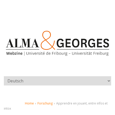
Home
›
Forschung
›
Apprendre en jouant, entre infos et
intox