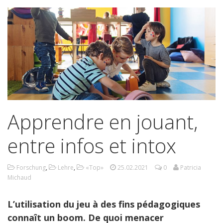
Apprendre en jouant,
entre infos et intox
Forschung
,
Lehre
,
«Top»
25.02.2021
0
Patricia
Michaud
L’utilisation du jeu à des fins pédagogiques
connaît un boom. De quoi menacer