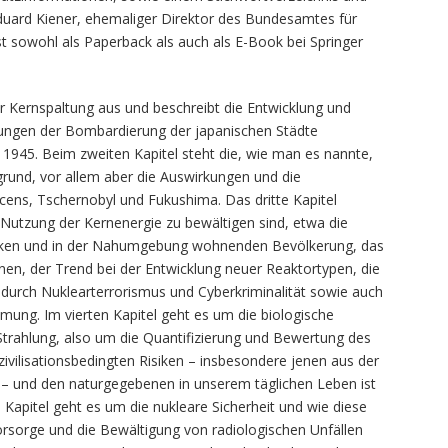
Eduard Kiener, ehemaliger Direktor des Bundesamtes für
st sowohl als Paperback als auch als E-Book bei Springer
r Kernspaltung aus und beschreibt die Entwicklung und
ungen der Bombardierung der japanischen Städte
1945. Beim zweiten Kapitel steht die, wie man es nannte,
grund, vor allem aber die Auswirkungen und die
ens, Tschernobyl und Fukushima. Das dritte Kapitel
 Nutzung der Kernenergie zu bewältigen sind, etwa die
erken und in der Nahumgebung wohnenden Bevölkerung, das
nen, der Trend bei der Entwicklung neuer Reaktortypen, die
n durch Nuklearterrorismus und Cyberkriminalität sowie auch
ung. Im vierten Kapitel geht es um die biologische
 Strahlung, also um die Quantifizierung und Bewertung des
 zivilisationsbedingten Risiken – insbesondere jenen aus der
 – und den naturgegebenen in unserem täglichen Leben ist
Kapitel geht es um die nukleare Sicherheit und wie diese
vorsorge und die Bewältigung von radiologischen Unfällen