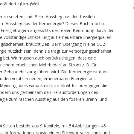
eränderte (Um-)Welt.
en zu setzten sind: Beim Ausstieg aus den fossilen
eim Ausstieg aus der Kernenergie? Dieses Buch möchte
n Energieträgern angesichts der realen Bedrohung durch den
ie vollständige Umstellung auf erneuerbare Energiequellen
ungssicherheit, braucht Zeit. Beim Übergang in eine CO2-
ie nützlich sein, denn sie trägt zur Versorgungssicherheit
ng bei. Wir müssen auch berücksichtigen, dass eine
u einem erheblichen Mehrbedarf an Strom z. B. für
r Gebäudeheizung führen wird. Die Kernenergie ist damit
zu den volatilen neuen, erneuerbaren Energien aus
Meinung, dass wir uns nicht im Streit für oder gegen die
 sondern uns gemeinsam den Herausforderungen des
tegie zum raschen Ausstieg aus den fossilen Brenn- und
Seiten besteht aus 9 Kapiteln, mit 54 Abbildungen, 45
atzinformationen, sowie einem Stichwortverzeichnis und