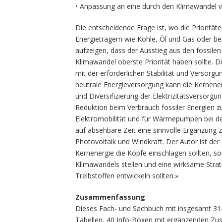
• Anpassung an eine durch den Klimawandel v
Die entscheidende Frage ist, wo die Priorität
Energieträgern wie Kohle, Öl und Gas oder b
aufzeigen, dass der Ausstieg aus den fossile
Klimawandel oberste Priorität haben sollte. D
mit der erforderlichen Stabilität und Versorg
neutrale Energieversorgung kann die Kernenerg
und Diversifizierung der Elektrizitätsversorgu
Reduktion beim Verbrauch fossiler Energien z
Elektromobilität und für Wärmepumpen bei de
auf absehbare Zeit eine sinnvolle Ergänzung 
Photovoltaik und Windkraft. Der Autor ist der 
Kernenergie die Köpfe einschlagen sollten,
Klimawandels stellen und eine wirksame Stra
Treibstoffen entwickeln sollten.»
Zusammenfassung
Dieses Fach- und Sachbuch mit insgesamt 314 
Tabellen, 40 Info-Boxen mit ergänzenden Zus