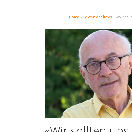
Home
›
Le coin des livres
›
«Wir soll
«Wir sollten uns 