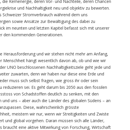
, die Kernenergie, deren Vor- und Nachteile, deren Chancen
rgiekrise und Nachhaltigkeit neu und objektiv zu bewerten.
des Schweizer Stromverbrauch während dem uns
ergien sowie Ansätze zur Bewältigung des dabei zu
k im neunten und letzten Kapitel befasst sich mit unserer
ber den kommenden Generationen.
ale Herausforderung und wir stehen nicht mehr am Anfang,
er Menschheit hängt wesentlich davon ab, ob und wie wir
 der UNO beschlossenen Nachhaltigkeitsziele geht jede und
weiter zuwarten, denn wir haben nur diese eine Erde und
eder muss sich selbst fragen, wie gross ihr oder sein
u reduzieren sei. Es geht darum bis 2050 aus den fossilen
sstoss von Schadstoffen deutlich zu senken, mit den
 und uns – aber auch die Länder des globalen Südens – an
anzupassen. Diese, wahrscheinlich grösste
heit, meistern wir nur, wenn wir Streitigkeiten und Zwiste
rt und global vorgehen. Daran müssen sich alle Länder,
es braucht eine aktive Mitwirkung von Forschung, Wirtschaft