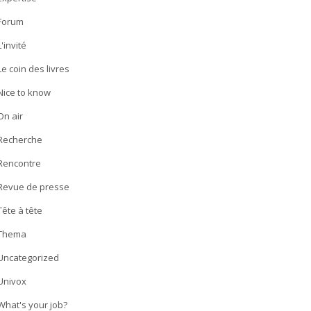
Forum
L'invité
Le coin des livres
Nice to know
On air
Recherche
Rencontre
Revue de presse
Tête à tête
Thema
Uncategorized
Univox
What's your job?