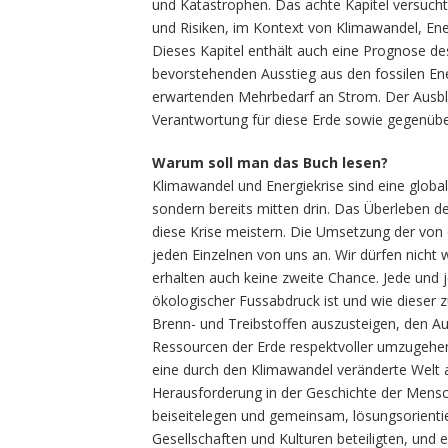
und Katastrophen. Das achte Kapitel versucht
und Risiken, im Kontext von Klimawandel, Ene
Dieses Kapitel enthält auch eine Prognose 
bevorstehenden Ausstieg aus den fossilen En
erwartenden Mehrbedarf an Strom. Der Ausblic
Verantwortung für diese Erde sowie gegenü
Warum soll man das Buch lesen?
Klimawandel und Energiekrise sind eine glob
sondern bereits mitten drin. Das Überleben d
diese Krise meistern. Die Umsetzung der von
jeden Einzelnen von uns an. Wir dürfen nicht 
erhalten auch keine zweite Chance. Jede und j
ökologischer Fussabdruck ist und wie dieser z
Brenn- und Treibstoffen auszusteigen, den Au
Ressourcen der Erde respektvoller umzugehen
eine durch den Klimawandel veränderte Welt 
Herausforderung in der Geschichte der Mensch
beiseitelegen und gemeinsam, lösungsorientie
Gesellschaften und Kulturen beteiligten, und 