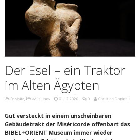
Der Esel – ein Traktor
im Alten Ägypten
En visite
,
«À la une»
01.12.2020
0
Christian Doninelli
Gut versteckt in einem unscheinbaren
Gebäudetrakt der Miséricorde offenbart das
BIBEL+ORIENT Museum immer wieder