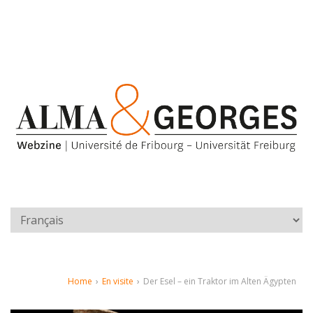
Home
›
En visite
›
Der Esel – ein Traktor im Alten Ägypten